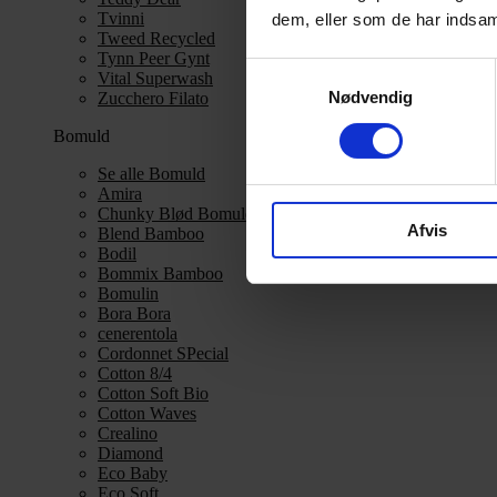
Tvinni
dem, eller som de har indsaml
Tweed Recycled
Tynn Peer Gynt
Samtykkevalg
Vital Superwash
Nødvendig
Zucchero Filato
Bomuld
Se alle Bomuld
Amira
Chunky Blød Bomuld
Afvis
Blend Bamboo
Bodil
Bommix Bamboo
Bomulin
Bora Bora
cenerentola
Cordonnet SPecial
Cotton 8/4
Cotton Soft Bio
Cotton Waves
Crealino
Diamond
Eco Baby
Eco Soft