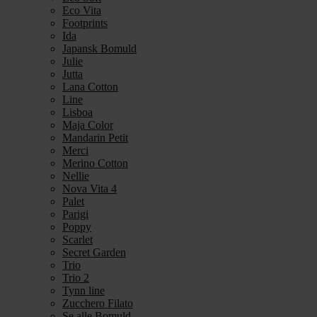
Eco Vita
Footprints
Ida
Japansk Bomuld
Julie
Jutta
Lana Cotton
Line
Lisboa
Maja Color
Mandarin Petit
Merci
Merino Cotton
Nellie
Nova Vita 4
Palet
Parigi
Poppy
Scarlet
Secret Garden
Trio
Trio 2
Tynn line
Zucchero Filato
Se alle Bomuld