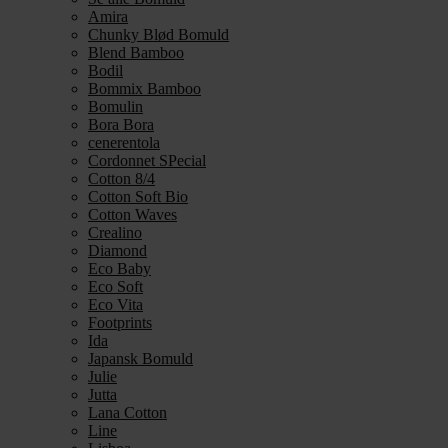
Amira
Chunky Blød Bomuld
Blend Bamboo
Bodil
Bommix Bamboo
Bomulin
Bora Bora
cenerentola
Cordonnet SPecial
Cotton 8/4
Cotton Soft Bio
Cotton Waves
Crealino
Diamond
Eco Baby
Eco Soft
Eco Vita
Footprints
Ida
Japansk Bomuld
Julie
Jutta
Lana Cotton
Line