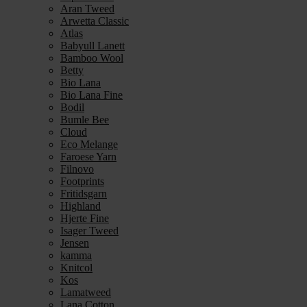
Aran Tweed
Arwetta Classic
Atlas
Babyull Lanett
Bamboo Wool
Betty
Bio Lana
Bio Lana Fine
Bodil
Bumle Bee
Cloud
Eco Melange
Faroese Yarn
Filnovo
Footprints
Fritidsgarn
Highland
Hjerte Fine
Isager Tweed
Jensen
kamma
Knitcol
Kos
Lamatweed
Lana Cotton