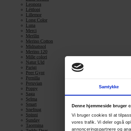
Leonora
Léttlopi
Lillemor
Long Color
Luna
Merci
Merilin
Merino Cotton
Midnatssol
Merino 120
Mille colori
Natur Uld
Parigi
Peer Gynt
Pernilla
Peruvian
Samtykke
Poppy
Saga
Selma
Smart
Denne hjemmeside bruger c
Snefnug
Spinni
Vi bruger cookies til at tilpas
Sunday
vores trafik. Vi deler også 
Taormina
annonceringspartnere og anal
Teddy Dear