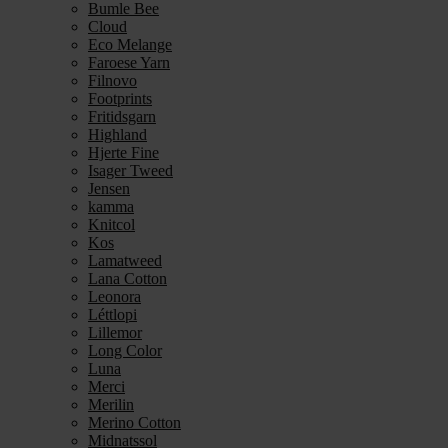
Bumle Bee
Cloud
Eco Melange
Faroese Yarn
Filnovo
Footprints
Fritidsgarn
Highland
Hjerte Fine
Isager Tweed
Jensen
kamma
Knitcol
Kos
Lamatweed
Lana Cotton
Leonora
Léttlopi
Lillemor
Long Color
Luna
Merci
Merilin
Merino Cotton
Midnatssol