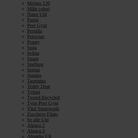
Merino 120
Mille colori
Natur Uld
Parigi
Peer Gynt
Pernilla
Peruvian
Poppy
Saga
Selma
Smart
Snefnug
Spinni
Sunday
Taormina
Teddy Dear
Tvinni
Tweed Recycled
Tynn Peer Gynt
Vital Superwash
Zucchero Filato
Se alle Uld
Alpaca 2
Alpaca 3
Alpakka Ull