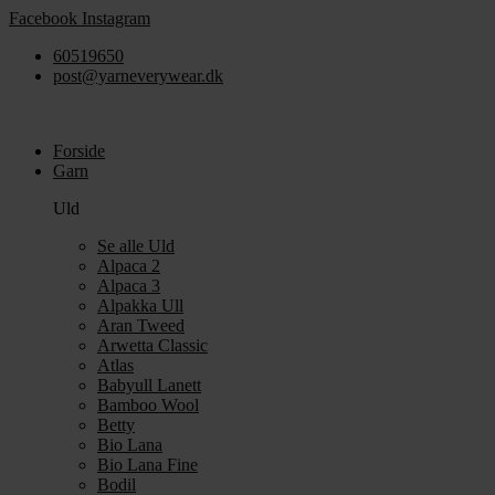
Videre
Facebook
Instagram
til
60519650
indhold
post@yarneverywear.dk
Forside
Garn
Uld
Se alle Uld
Alpaca 2
Alpaca 3
Alpakka Ull
Aran Tweed
Arwetta Classic
Atlas
Babyull Lanett
Bamboo Wool
Betty
Bio Lana
Bio Lana Fine
Bodil