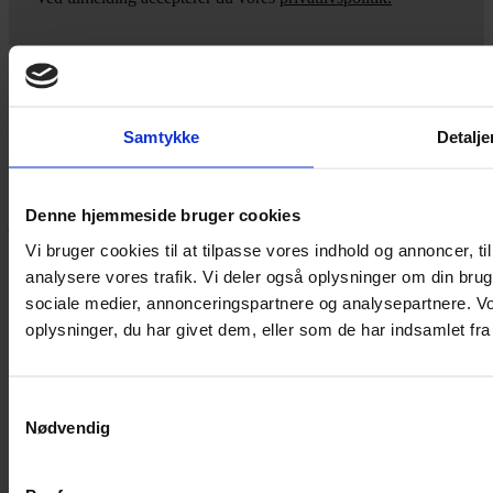
Yarn Every Wear
Samtykke
Detalje
Hvis du bøvler med noget eller ønsker ny inspiration, så skriv til
mig
,
eller kom forbi butikken på Vestergade 12 i Tønder. Så hjælper
Denne hjemmeside bruger cookies
jeg dig på vej.
Vi bruger cookies til at tilpasse vores indhold og annoncer, til 
Vestergade 12 6270, Tønder
analysere vores trafik. Vi deler også oplysninger om din br
60 51 96 50
post@yarneverywear.dk
sociale medier, annonceringspartnere og analysepartnere. V
CVR 43041649
oplysninger, du har givet dem, eller som de har indsamlet fra 
Facebook-f
Instagram
SERVICES
Samtykkevalg
Nødvendig
Handelsbetingelser
Privatlivspolitik
Cookiepolitik