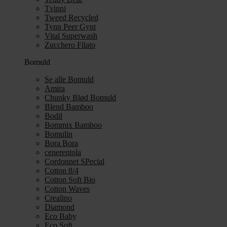
Tvinni
Tweed Recycled
Tynn Peer Gynt
Vital Superwash
Zucchero Filato
Bomuld
Se alle Bomuld
Amira
Chunky Blød Bomuld
Blend Bamboo
Bodil
Bommix Bamboo
Bomulin
Bora Bora
cenerentola
Cordonnet SPecial
Cotton 8/4
Cotton Soft Bio
Cotton Waves
Crealino
Diamond
Eco Baby
Eco Soft