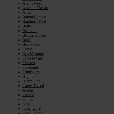
Aran Tweed
Arwetta Classic
Atlas
Babyull Lanett
Bamboo Wool
Betty
Bio Lana
Bio Lana Fine
Bodil
Bumle Bee
Cloud
Eco Melange
Faroese Yarn
Filnovo
Footprints
Fritidsgarn
Highland
Hjerte Fine
Isager Tweed
Jensen
kamma
Knitcol
Kos
Lamatweed
Lana Cotton