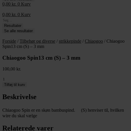
0,00
kr.
0
Kurv
0,00
kr.
0
Kurv
Search
...
Resultater
Se alle resultater
Forside
/
Tilbehør og diverse
/
strikkepinde
/
Chiaogoo
/ Chiaogoo
Spin13 cm (S) – 3 mm
Chiaogoo Spin13 cm (S) – 3 mm
100,00
kr.
Chiaogoo
Spin13
Tilføj til kurv
cm
(S)
Beskrivelse
-
3
Chiaogoo Spin er en skøn bambuspind. (S) henviser til, hvilken
mm
wire du skal vælge
antal
Relaterede varer