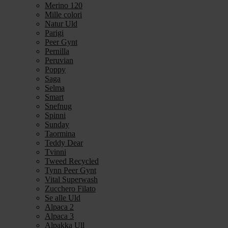
Merino 120
Mille colori
Natur Uld
Parigi
Peer Gynt
Pernilla
Peruvian
Poppy
Saga
Selma
Smart
Snefnug
Spinni
Sunday
Taormina
Teddy Dear
Tvinni
Tweed Recycled
Tynn Peer Gynt
Vital Superwash
Zucchero Filato
Se alle Uld
Alpaca 2
Alpaca 3
Alpakka Ull