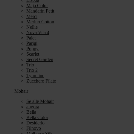
Lisboa
Maja Color
Mandarin Petit
Merci
Merino Cotton
Nellie
Nova Vita 4
Palet
Parigi
Poppy
Scarlet
Secret Garden
Trio
Trio 2
Tynn line
Zucchero Filato
Mohair
Se alle Mohair
angora
Bella
Bella Color
Desiderio
Filnovo
Mulberry Silk