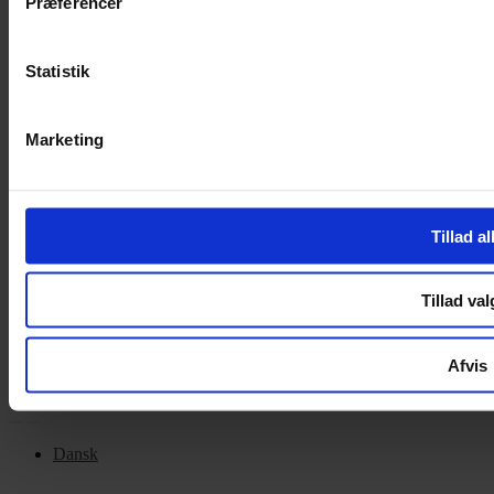
Præferencer
Handelsbetingelser
Privatlivspolitik
Cookiepolitik
Statistik
OM OS
Marketing
Om Yarn Every Wear
Om Yarn Every Wear
Tillad al
ÅBNINGSTIDER
Mandag – Fredag 10:00 – 17:30
Tillad val
Lørdag 10:00 – 14:00
Copyright © 2022.
Design & hosting by Webhuset Ballum ApS
Afvis
Dansk