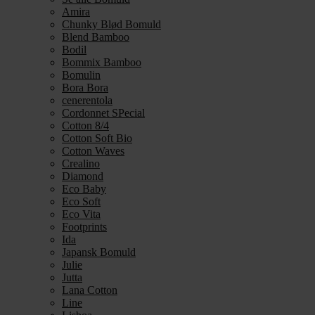
Amira
Chunky Blød Bomuld
Blend Bamboo
Bodil
Bommix Bamboo
Bomulin
Bora Bora
cenerentola
Cordonnet SPecial
Cotton 8/4
Cotton Soft Bio
Cotton Waves
Crealino
Diamond
Eco Baby
Eco Soft
Eco Vita
Footprints
Ida
Japansk Bomuld
Julie
Jutta
Lana Cotton
Line