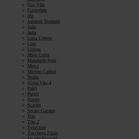
Eco Vita
Footprints
Ida
Japansk Bomuld
Julie
Jutta
Lana Cotton
Line
Lisboa
Maja Color
Mandarin Petit
Merci
Merino Cotton
Nellie
Nova Vita 4
Palet
Parigi
Poppy
Scarlet
Secret Garden
Trio
Trio 2
Tynn line
Zucchero Filato
Se alle Bomuld