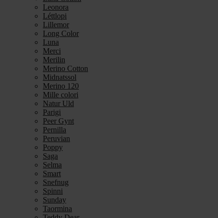
Leonora
Léttlopi
Lillemor
Long Color
Luna
Merci
Merilin
Merino Cotton
Midnatssol
Merino 120
Mille colori
Natur Uld
Parigi
Peer Gynt
Pernilla
Peruvian
Poppy
Saga
Selma
Smart
Snefnug
Spinni
Sunday
Taormina
Teddy Dear