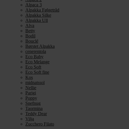
Alpaca 3
Alpakka Følgetråd
Alpakka Silke
Alpakka Ull
Alva
Betty
Bodil
Bouclé
Børstet Alpakka
cenerentola
Eco Baby
Eco Melange
Eco Soft
Eco Soft fine
Kos
midnatssol
Nellie
Parigi
Poppy
Snefnug
Taormina
Teddy Dear
Vilja
Zucchero Filato