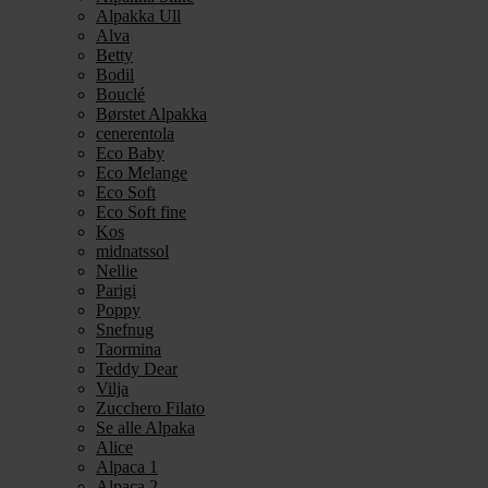
Alpakka Ull
Alva
Betty
Bodil
Bouclé
Børstet Alpakka
cenerentola
Eco Baby
Eco Melange
Eco Soft
Eco Soft fine
Kos
midnatssol
Nellie
Parigi
Poppy
Snefnug
Taormina
Teddy Dear
Vilja
Zucchero Filato
Se alle Alpaka
Alice
Alpaca 1
Alpaca 2