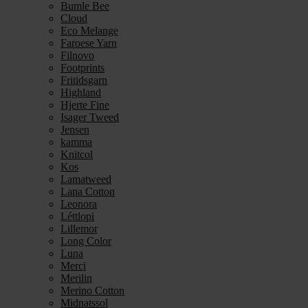
Bumle Bee
Cloud
Eco Melange
Faroese Yarn
Filnovo
Footprints
Fritidsgarn
Highland
Hjerte Fine
Isager Tweed
Jensen
kamma
Knitcol
Kos
Lamatweed
Lana Cotton
Leonora
Léttlopi
Lillemor
Long Color
Luna
Merci
Merilin
Merino Cotton
Midnatssol