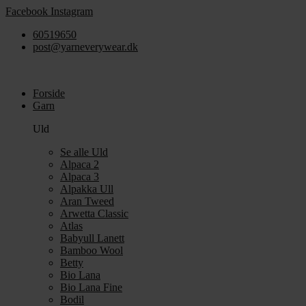
Videre
Facebook
Instagram
til
60519650
indhold
post@yarneverywear.dk
Forside
Garn
Uld
Se alle Uld
Alpaca 2
Alpaca 3
Alpakka Ull
Aran Tweed
Arwetta Classic
Atlas
Babyull Lanett
Bamboo Wool
Betty
Bio Lana
Bio Lana Fine
Bodil