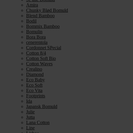
Amira
Chunky Blød Bomuld
Blend Bamboo
Bodil
Bommix Bamboo
Bomulin
Bora Bora
cenerentola
Cordonnet SPecial
Cotton 8/4
Cotton Soft Bio
Cotton Waves
Crealino
Diamond
Eco Baby
Eco Soft
Eco Vita
Footprints
Ida
Japansk Bomuld
Julie
Jutta
Lana Cotton
Line