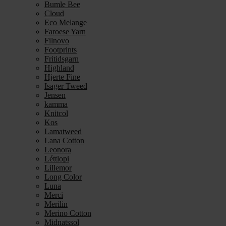
Bumle Bee
Cloud
Eco Melange
Faroese Yarn
Filnovo
Footprints
Fritidsgarn
Highland
Hjerte Fine
Isager Tweed
Jensen
kamma
Knitcol
Kos
Lamatweed
Lana Cotton
Leonora
Léttlopi
Lillemor
Long Color
Luna
Merci
Merilin
Merino Cotton
Midnatssol