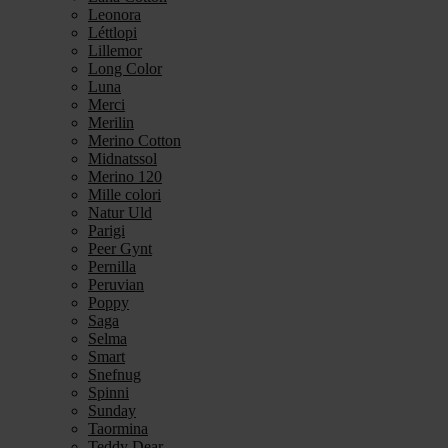
Leonora
Léttlopi
Lillemor
Long Color
Luna
Merci
Merilin
Merino Cotton
Midnatssol
Merino 120
Mille colori
Natur Uld
Parigi
Peer Gynt
Pernilla
Peruvian
Poppy
Saga
Selma
Smart
Snefnug
Spinni
Sunday
Taormina
Teddy Dear