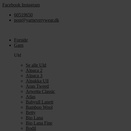
Videre
Facebook
Instagram
til
60519650
indhold
post@yarneverywear.dk
Forside
Garn
Uld
Se alle Uld
Alpaca 2
Alpaca 3
Alpakka Ull
Aran Tweed
Arwetta Classic
Atlas
Babyull Lanett
Bamboo Wool
Betty
Bio Lana
Bio Lana Fine
Bodil