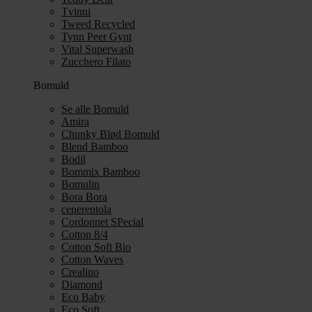
Tvinni
Tweed Recycled
Tynn Peer Gynt
Vital Superwash
Zucchero Filato
Bomuld
Se alle Bomuld
Amira
Chunky Blød Bomuld
Blend Bamboo
Bodil
Bommix Bamboo
Bomulin
Bora Bora
cenerentola
Cordonnet SPecial
Cotton 8/4
Cotton Soft Bio
Cotton Waves
Crealino
Diamond
Eco Baby
Eco Soft