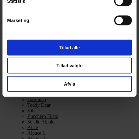
Statistik
Alpakka Ull
Alva
Betty
Marketing
Bodil
Bouclé
Børstet Alpakka
cenerentola
Eco Baby
Tillad alle
Eco Melange
Eco Soft
Eco Soft fine
Tillad valgte
Kos
midnatssol
Nellie
Parigi
Afvis
Poppy
Snefnug
Taormina
Teddy Dear
Vilja
Zucchero Filato
Se alle Alpaka
Alice
Alpaca 1
Alpaca 2