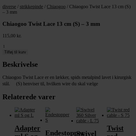
diverse
/
strikkepinde
/
Chiaogoo
/ Chiaogoo Twist Lace 13 cm (S)
– 3 mm
Chiaogoo Twist Lace 13 cm (S) – 3 mm
115,00
kr.
Chiaogoo
Twist
Tilføj til kurv
Lace
13
Beskrivelse
cm
(S)
Chiaogoo Twist Lace er en lækker, spids metalpind lavet i kirurgisk
-
stål. (S) henviser til, hvilken wire du skal vælge
3
mm
antal
Relaterede varer
Adapter
Twist
Endestopper
Swivel