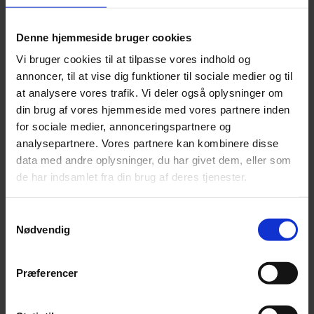
Leonora
Silk Mohair
Tilia
Denne hjemmeside bruger cookies
Tynn Silk Mohair
Vi bruger cookies til at tilpasse vores indhold og
Se alle Mohair
angora
annoncer, til at vise dig funktioner til sociale medier og til
Bella
at analysere vores trafik. Vi deler også oplysninger om
Bella Color
din brug af vores hjemmeside med vores partnere inden
Desiderio
Filnovo
for sociale medier, annonceringspartnere og
Mulberry Silk
analysepartnere. Vores partnere kan kombinere disse
Leonora
data med andre oplysninger, du har givet dem, eller som
Silk Mohair
Tilia
de har indsamlet fra din brug af deres tjenester.
Tynn Silk Mohair
Alpaka
Samtykkevalg
Nødvendig
Se alle Alpaka
Alice
Alpaca 1
Præferencer
Alpaca 2
Alpaca 3
Alpakka Følgetråd
Alpakka Silke