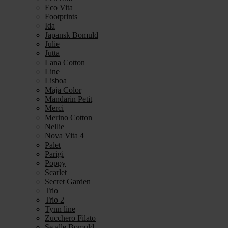
Eco Vita
Footprints
Ida
Japansk Bomuld
Julie
Jutta
Lana Cotton
Line
Lisboa
Maja Color
Mandarin Petit
Merci
Merino Cotton
Nellie
Nova Vita 4
Palet
Parigi
Poppy
Scarlet
Secret Garden
Trio
Trio 2
Tynn line
Zucchero Filato
Se alle Bomuld