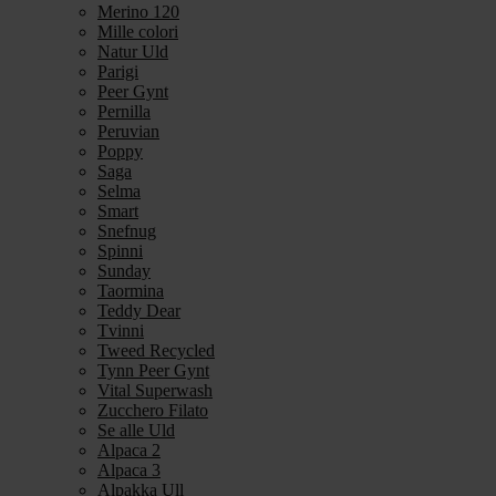
Merino 120
Mille colori
Natur Uld
Parigi
Peer Gynt
Pernilla
Peruvian
Poppy
Saga
Selma
Smart
Snefnug
Spinni
Sunday
Taormina
Teddy Dear
Tvinni
Tweed Recycled
Tynn Peer Gynt
Vital Superwash
Zucchero Filato
Se alle Uld
Alpaca 2
Alpaca 3
Alpakka Ull