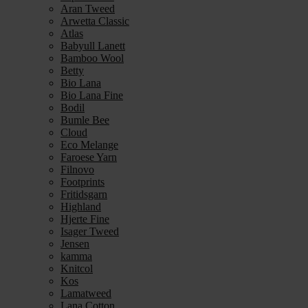
Aran Tweed
Arwetta Classic
Atlas
Babyull Lanett
Bamboo Wool
Betty
Bio Lana
Bio Lana Fine
Bodil
Bumle Bee
Cloud
Eco Melange
Faroese Yarn
Filnovo
Footprints
Fritidsgarn
Highland
Hjerte Fine
Isager Tweed
Jensen
kamma
Knitcol
Kos
Lamatweed
Lana Cotton