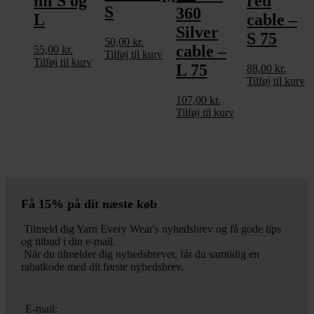
ml S og
red
S
360
L
cable –
Silver
S 75
50,00
kr.
cable –
55,00
kr.
Tilføj til kurv
Tilføj til kurv
L 75
88,00
kr.
Tilføj til kurv
107,00
kr.
Tilføj til kurv
Få 15% på dit næste køb
Tilmeld dig Yarn Every Wear's nyhedsbrev og få gode tips
og tilbud i din e-mail.
Når du tilmelder dig nyhedsbrevet, får du samtidig en
rabatkode med dit første nyhedsbrev.
E-mail: