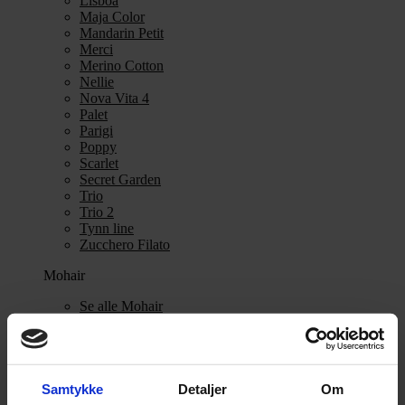
Lisboa
Maja Color
Mandarin Petit
Merci
Merino Cotton
Nellie
Nova Vita 4
Palet
Parigi
Poppy
Scarlet
Secret Garden
Trio
Trio 2
Tynn line
Zucchero Filato
Mohair
Se alle Mohair
angora
Bella
Bella Color
Desiderio
Filnovo
Samtykke
Detaljer
Om
Mulberry Silk