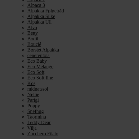
Alpaca 3
Alpakka Følgetråd
Alpakka Silke
Alpakka Ull
Alva
Betty
Bodil
Bouclé
Børstet Alpakka
cenerentola
Eco Baby
Eco Melange
Eco Soft
Eco Soft fine
Kos
midnatssol
Nellie
Parigi
Poppy
Snefnug
Taormina
Teddy Dear
Vilja
Zucchero Filato