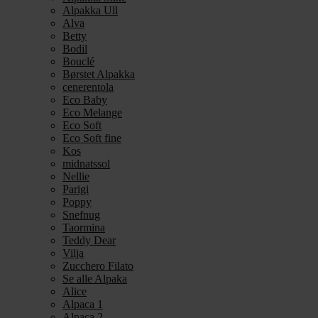
Alpakka Ull
Alva
Betty
Bodil
Bouclé
Børstet Alpakka
cenerentola
Eco Baby
Eco Melange
Eco Soft
Eco Soft fine
Kos
midnatssol
Nellie
Parigi
Poppy
Snefnug
Taormina
Teddy Dear
Vilja
Zucchero Filato
Se alle Alpaka
Alice
Alpaca 1
Alpaca 2