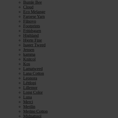
Bumle Bee
Cloud
Eco Melange
Faroese Yarn
Filnovo
Footprints
Fritidsgarn
Highland
Hjerte Fine
Isager Tweed
Jensen
kamma
Knitcol
Kos
Lamatweed
Lana Cotton
Leonora
Léttlopi
Lillemor
Long Color
Luna
Merci
Merilin
Merino Cotton
Midnatssol