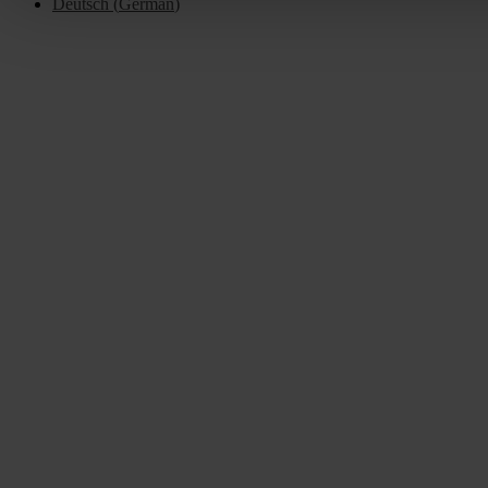
Deutsch
(
German
)