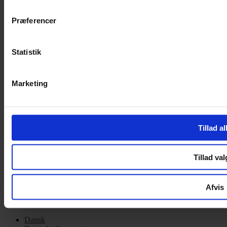
Cookiepolitik
Præferencer
Handelsbetingelser
Privatlivspolitik
Cookiepolitik
Statistik
OM OS
Marketing
Om Yarn Every Wear
Om Yarn Every Wear
ÅBNINGSTIDER
Tillad al
Mandag – Fredag 10:00 – 17:30
Lørdag 10:00 – 14:00
Tillad val
Copyright © 2022.
Design & hosting by Webhuset Ballum ApS
Afvis
Dansk