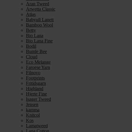
Aran Tweed
Arwetta Classic
Atlas
Babyull Lanett
Bamboo Wool
Betty
Bio Lana
Bio Lana Fine
Bodil
Bumle Bee
Cloud
Eco Melange
Faroese Yarn
Filnovo
Footprints
Fritidsgarn
Highland
Hjerte Fine
Isager Tweed
Jensen
kamma
Knitcol
Kos
Lamatweed
Lana Cotton