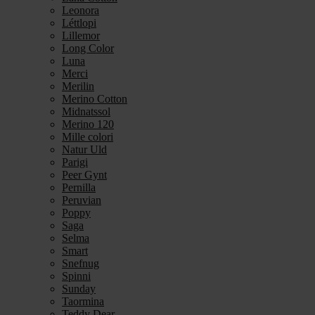
Leonora
Léttlopi
Lillemor
Long Color
Luna
Merci
Merilin
Merino Cotton
Midnatssol
Merino 120
Mille colori
Natur Uld
Parigi
Peer Gynt
Pernilla
Peruvian
Poppy
Saga
Selma
Smart
Snefnug
Spinni
Sunday
Taormina
Teddy Dear