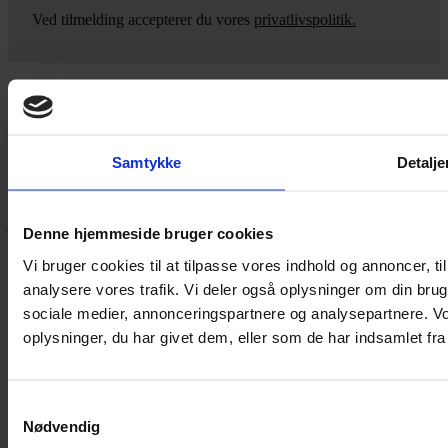
Ved tilmelding accepterer du vores
privatlivspolitik.
Yarn Every Wear
Samtykke
Detalje
Hvis du bøvler med noget eller ønsker ny inspiration, så skriv til
mig
,
eller kom forbi butikken på Vestergade 12 i Tønder. Så hjælper
jeg dig på vej.
Denne hjemmeside bruger cookies
Vestergade 12 6270, Tønder
Vi bruger cookies til at tilpasse vores indhold og annoncer, til 
60 51 96 50
analysere vores trafik. Vi deler også oplysninger om din br
post@yarneverywear.dk
CVR 43041649
sociale medier, annonceringspartnere og analysepartnere. V
oplysninger, du har givet dem, eller som de har indsamlet fra 
Facebook-f
Instagram
SERVICES
Samtykkevalg
Nødvendig
Handelsbetingelser
Privatlivspolitik