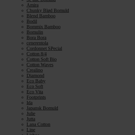
Amira
Chunky Blød Bomuld
Blend Bamboo
Bodil
Bommix Bamboo
Bomulin
Bora Bora
cenerentola
Cordonnet SPecial
Cotton 8/4
Cotton Soft Bio
Cotton Waves
Crealino
Diamond
Eco Baby
Eco Soft
Eco Vita
Footprints
Ida
Japansk Bomuld
Julie
Jutta
Lana Cotton
Line