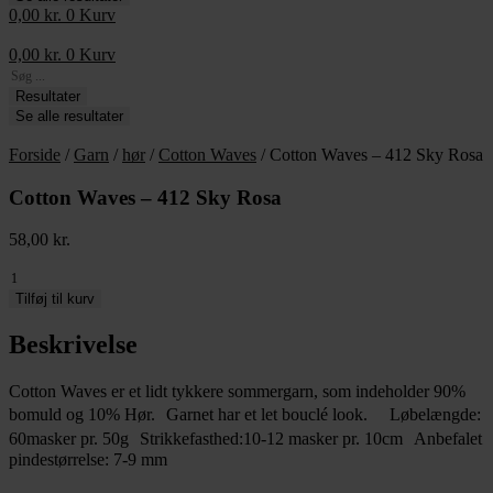
0,00
kr.
0
Kurv
0,00
kr.
0
Kurv
Search
...
Resultater
Se alle resultater
Forside
/
Garn
/
hør
/
Cotton Waves
/ Cotton Waves – 412 Sky Rosa
Cotton Waves – 412 Sky Rosa
58,00
kr.
Cotton
Waves
Tilføj til kurv
-
412
Beskrivelse
Sky
Rosa
Cotton Waves er et lidt tykkere sommergarn, som indeholder 90%
antal
bomuld og 10% Hør. Garnet har et let bouclé look. Løbelængde:
60masker pr. 50g Strikkefasthed:10-12 masker pr. 10cm Anbefalet
pindestørrelse: 7-9 mm