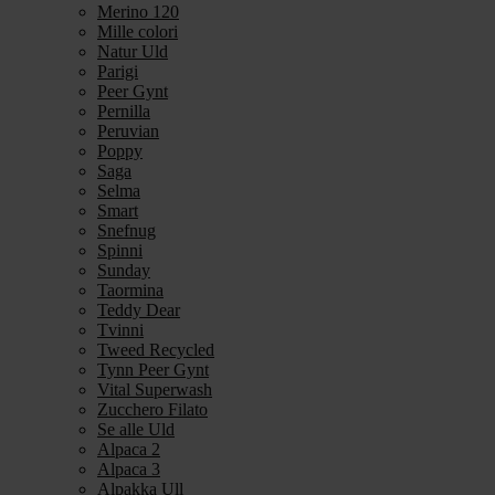
Merino 120
Mille colori
Natur Uld
Parigi
Peer Gynt
Pernilla
Peruvian
Poppy
Saga
Selma
Smart
Snefnug
Spinni
Sunday
Taormina
Teddy Dear
Tvinni
Tweed Recycled
Tynn Peer Gynt
Vital Superwash
Zucchero Filato
Se alle Uld
Alpaca 2
Alpaca 3
Alpakka Ull