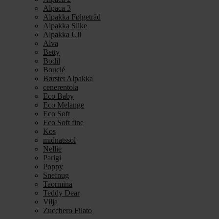
Alpaca 3
Alpakka Følgetråd
Alpakka Silke
Alpakka Ull
Alva
Betty
Bodil
Bouclé
Børstet Alpakka
cenerentola
Eco Baby
Eco Melange
Eco Soft
Eco Soft fine
Kos
midnatssol
Nellie
Parigi
Poppy
Snefnug
Taormina
Teddy Dear
Vilja
Zucchero Filato