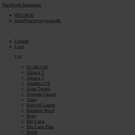
Videre
Facebook
Instagram
til
60519650
indhold
post@yarneverywear.dk
Forside
Garn
Uld
Se alle Uld
Alpaca 2
Alpaca 3
Alpakka Ull
Aran Tweed
Arwetta Classic
Atlas
Babyull Lanett
Bamboo Wool
Betty
Bio Lana
Bio Lana Fine
Bodil