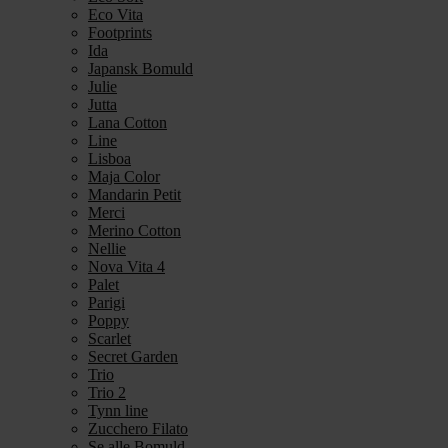
Eco Vita
Footprints
Ida
Japansk Bomuld
Julie
Jutta
Lana Cotton
Line
Lisboa
Maja Color
Mandarin Petit
Merci
Merino Cotton
Nellie
Nova Vita 4
Palet
Parigi
Poppy
Scarlet
Secret Garden
Trio
Trio 2
Tynn line
Zucchero Filato
Se alle Bomuld