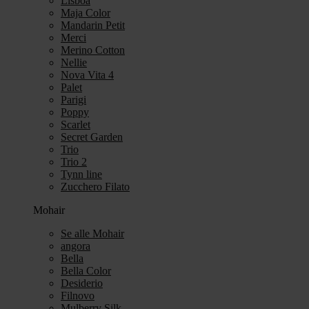
Lisboa
Maja Color
Mandarin Petit
Merci
Merino Cotton
Nellie
Nova Vita 4
Palet
Parigi
Poppy
Scarlet
Secret Garden
Trio
Trio 2
Tynn line
Zucchero Filato
Mohair
Se alle Mohair
angora
Bella
Bella Color
Desiderio
Filnovo
Mulberry Silk