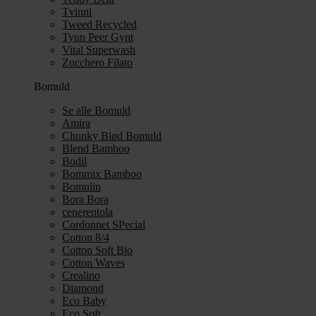
Tvinni
Tweed Recycled
Tynn Peer Gynt
Vital Superwash
Zucchero Filato
Bomuld
Se alle Bomuld
Amira
Chunky Blød Bomuld
Blend Bamboo
Bodil
Bommix Bamboo
Bomulin
Bora Bora
cenerentola
Cordonnet SPecial
Cotton 8/4
Cotton Soft Bio
Cotton Waves
Crealino
Diamond
Eco Baby
Eco Soft