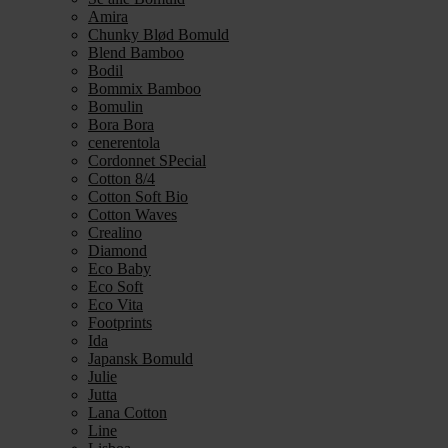
Amira
Chunky Blød Bomuld
Blend Bamboo
Bodil
Bommix Bamboo
Bomulin
Bora Bora
cenerentola
Cordonnet SPecial
Cotton 8/4
Cotton Soft Bio
Cotton Waves
Crealino
Diamond
Eco Baby
Eco Soft
Eco Vita
Footprints
Ida
Japansk Bomuld
Julie
Jutta
Lana Cotton
Line