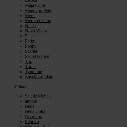
Lisboa
Maja Color
Mandarin Petit
Merci
Merino Cotton
Nellie
Nova Vita 4
Palet
Parigi
Poppy
Scarlet
Secret Garden
Trio
Trio 2
Tynn line
Zucchero Filato
Mohair
Se alle Mohair
angora
Bella
Bella Color
Desiderio
Filnovo
Mulberry Silk