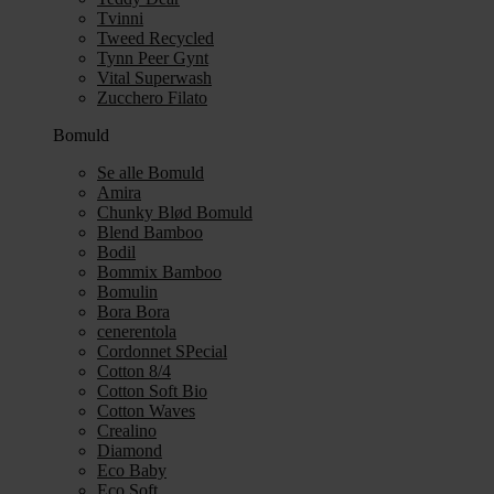
Tvinni
Tweed Recycled
Tynn Peer Gynt
Vital Superwash
Zucchero Filato
Bomuld
Se alle Bomuld
Amira
Chunky Blød Bomuld
Blend Bamboo
Bodil
Bommix Bamboo
Bomulin
Bora Bora
cenerentola
Cordonnet SPecial
Cotton 8/4
Cotton Soft Bio
Cotton Waves
Crealino
Diamond
Eco Baby
Eco Soft