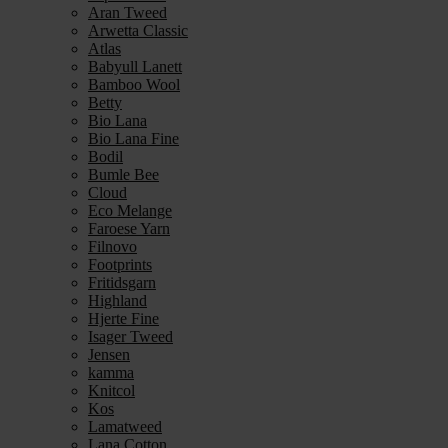
Aran Tweed
Arwetta Classic
Atlas
Babyull Lanett
Bamboo Wool
Betty
Bio Lana
Bio Lana Fine
Bodil
Bumle Bee
Cloud
Eco Melange
Faroese Yarn
Filnovo
Footprints
Fritidsgarn
Highland
Hjerte Fine
Isager Tweed
Jensen
kamma
Knitcol
Kos
Lamatweed
Lana Cotton