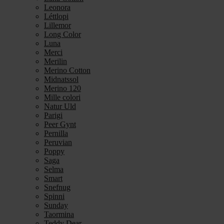
Leonora
Léttlopi
Lillemor
Long Color
Luna
Merci
Merilin
Merino Cotton
Midnatssol
Merino 120
Mille colori
Natur Uld
Parigi
Peer Gynt
Pernilla
Peruvian
Poppy
Saga
Selma
Smart
Snefnug
Spinni
Sunday
Taormina
Teddy Dear