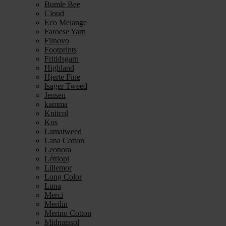
Bumle Bee
Cloud
Eco Melange
Faroese Yarn
Filnovo
Footprints
Fritidsgarn
Highland
Hjerte Fine
Isager Tweed
Jensen
kamma
Knitcol
Kos
Lamatweed
Lana Cotton
Leonora
Léttlopi
Lillemor
Long Color
Luna
Merci
Merilin
Merino Cotton
Midnatssol