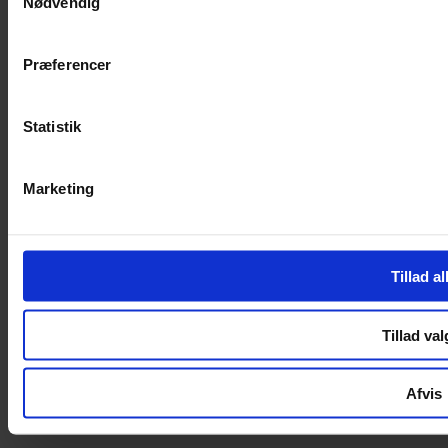
Nødvendig
Handelsbetingelser
Privatlivspolitik
Cookiepolitik
Præferencer
Handelsbetingelser
Privatlivspolitik
Statistik
Cookiepolitik
OM OS
Marketing
Om Yarn Every Wear
Om Yarn Every Wear
Tillad al
ÅBNINGSTIDER
Mandag – Fredag 10:00 – 17:30
Tillad val
Lørdag 10:00 – 14:00
Copyright © 2022.
Design & hosting by Webhuset Ballum ApS
Afvis