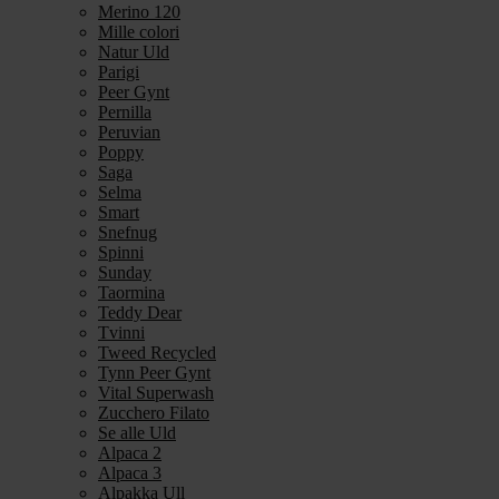
Merino 120
Mille colori
Natur Uld
Parigi
Peer Gynt
Pernilla
Peruvian
Poppy
Saga
Selma
Smart
Snefnug
Spinni
Sunday
Taormina
Teddy Dear
Tvinni
Tweed Recycled
Tynn Peer Gynt
Vital Superwash
Zucchero Filato
Se alle Uld
Alpaca 2
Alpaca 3
Alpakka Ull