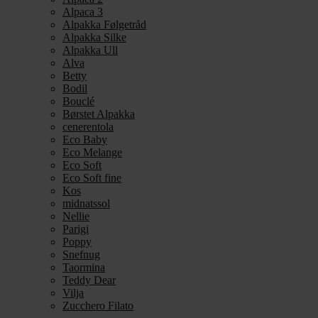
Alpaca 3
Alpakka Følgetråd
Alpakka Silke
Alpakka Ull
Alva
Betty
Bodil
Bouclé
Børstet Alpakka
cenerentola
Eco Baby
Eco Melange
Eco Soft
Eco Soft fine
Kos
midnatssol
Nellie
Parigi
Poppy
Snefnug
Taormina
Teddy Dear
Vilja
Zucchero Filato