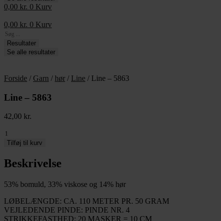
0,00
kr.
0
Kurv
0,00
kr.
0
Kurv
Search
...
Resultater
Se alle resultater
Forside
/
Garn
/
hør
/
Line
/ Line – 5863
Line – 5863
42,00
kr.
Line
-
Tilføj til kurv
5863
antal
Beskrivelse
53% bomuld, 33% viskose og 14% hør
LØBELÆNGDE: CA. 110 METER PR. 50 GRAM
VEJLEDENDE PINDE: PINDE NR. 4
STRIKKEFASTHED: 20 MASKER = 10 CM