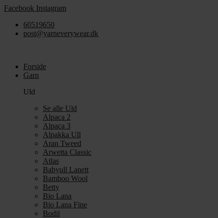
Videre
Facebook
Instagram
til
60519650
indhold
post@yarneverywear.dk
Forside
Garn
Uld
Se alle Uld
Alpaca 2
Alpaca 3
Alpakka Ull
Aran Tweed
Arwetta Classic
Atlas
Babyull Lanett
Bamboo Wool
Betty
Bio Lana
Bio Lana Fine
Bodil