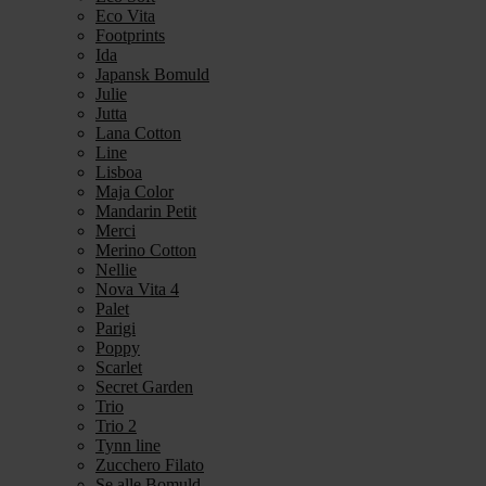
Eco Vita
Footprints
Ida
Japansk Bomuld
Julie
Jutta
Lana Cotton
Line
Lisboa
Maja Color
Mandarin Petit
Merci
Merino Cotton
Nellie
Nova Vita 4
Palet
Parigi
Poppy
Scarlet
Secret Garden
Trio
Trio 2
Tynn line
Zucchero Filato
Se alle Bomuld