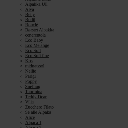
Alpakka Ull
Alva
Betty
Bodil
Bouclé
Børstet Alpakka
cenerentola
Eco Baby
Eco Melange
Eco Soft
Eco Soft fine
Kos
midnatssol
Nellie
Parigi
Poppy
Snefnug
Taormina
Teddy Dear
Vilja
Zucchero Filato
Se alle Alpaka
Alice
Alpaca 1
Alpaca 2