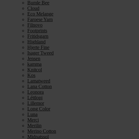
Bumle Bee
Cloud
Eco Melange
Faroese Yarn
Filnovo
Footprints
Fritidsgarn
Highland
Hjerte Fine
Isager Tweed
Jensen
kamma
Knitcol
Kos
Lamatweed
Lana Cotton
Leonora
Léttlopi
Lillemor
Long Color
Luna
Merci
Merilin
Merino Cotton
Midnatssol