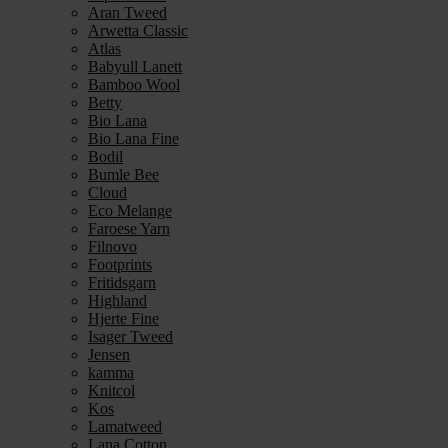
Aran Tweed
Arwetta Classic
Atlas
Babyull Lanett
Bamboo Wool
Betty
Bio Lana
Bio Lana Fine
Bodil
Bumle Bee
Cloud
Eco Melange
Faroese Yarn
Filnovo
Footprints
Fritidsgarn
Highland
Hjerte Fine
Isager Tweed
Jensen
kamma
Knitcol
Kos
Lamatweed
Lana Cotton