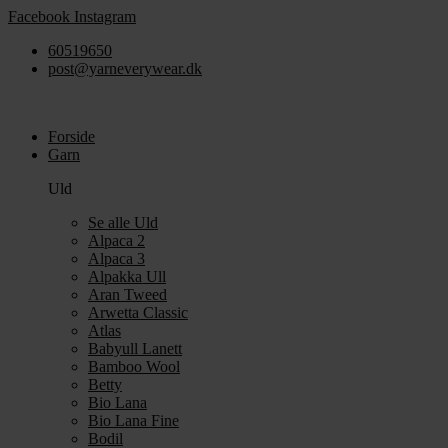
Videre
Facebook
Instagram
til
60519650
indhold
post@yarneverywear.dk
Forside
Garn
Uld
Se alle Uld
Alpaca 2
Alpaca 3
Alpakka Ull
Aran Tweed
Arwetta Classic
Atlas
Babyull Lanett
Bamboo Wool
Betty
Bio Lana
Bio Lana Fine
Bodil