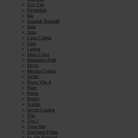
Eco Vita
Footprints
Ida
Japansk Bomuld
Julie
Jutta
Lana Cotton
Line
Lisboa
Maja Color
Mandarin Petit
Merci
Merino Cotton
Nellie
Nova Vita 4
Palet
Parigi
Poppy
Scarlet
Secret Garden
Trio
Trio 2
Tynn line
Zucchero Filato
Se alle Bomuld