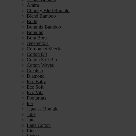
Amira
Chunky Blød Bomuld
Blend Bamboo
Bodil
Bommix Bamboo
Bomulin
Bora Bora
cenerentola
Cordonnet SPecial
Cotton 8/4
Cotton Soft Bio
Cotton Waves
Crealino
Diamond
Eco Baby
Eco Soft
Eco Vita
Footprints
Ida
Japansk Bomuld
Julie
Jutta
Lana Cotton
Line