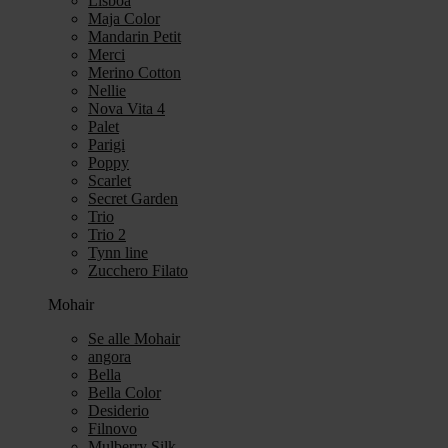
Lisboa
Maja Color
Mandarin Petit
Merci
Merino Cotton
Nellie
Nova Vita 4
Palet
Parigi
Poppy
Scarlet
Secret Garden
Trio
Trio 2
Tynn line
Zucchero Filato
Mohair
Se alle Mohair
angora
Bella
Bella Color
Desiderio
Filnovo
Mulberry Silk