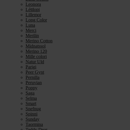
Leonora
Léttlopi
Lillemor
Long Color
Luna
Merci
Merilin
Merino Cotton
Midnatssol
Merino 120
Mille colori
Natur Uld
Parigi
Peer Gynt
Pernilla
Peruvian
Poppy
Saga
Selma
Smart
Snefnug
Spinni
Sunday
Taormina
Teddy Dear