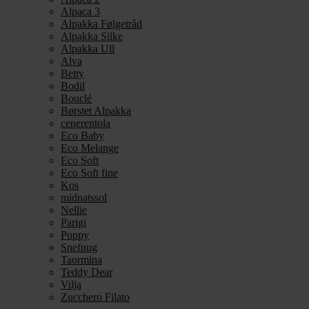
Alpaca 3
Alpakka Følgetråd
Alpakka Silke
Alpakka Ull
Alva
Betty
Bodil
Bouclé
Børstet Alpakka
cenerentola
Eco Baby
Eco Melange
Eco Soft
Eco Soft fine
Kos
midnatssol
Nellie
Parigi
Poppy
Snefnug
Taormina
Teddy Dear
Vilja
Zucchero Filato