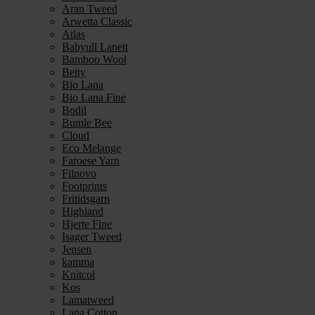
Aran Tweed
Arwetta Classic
Atlas
Babyull Lanett
Bamboo Wool
Betty
Bio Lana
Bio Lana Fine
Bodil
Bumle Bee
Cloud
Eco Melange
Faroese Yarn
Filnovo
Footprints
Fritidsgarn
Highland
Hjerte Fine
Isager Tweed
Jensen
kamma
Knitcol
Kos
Lamatweed
Lana Cotton