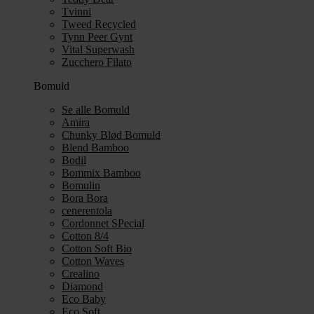
Tvinni
Tweed Recycled
Tynn Peer Gynt
Vital Superwash
Zucchero Filato
Bomuld
Se alle Bomuld
Amira
Chunky Blød Bomuld
Blend Bamboo
Bodil
Bommix Bamboo
Bomulin
Bora Bora
cenerentola
Cordonnet SPecial
Cotton 8/4
Cotton Soft Bio
Cotton Waves
Crealino
Diamond
Eco Baby
Eco Soft