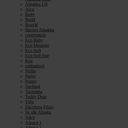
Alpakka Ull
Alva
Betty
Bodil
Bouclé
Børstet Alpakka
cenerentola
Eco Baby
Eco Melange
Eco Soft
Eco Soft fine
Kos
midnatssol
Nellie
Parigi
Poppy
Snefnug
Taormina
Teddy Dear
Vilja
Zucchero Filato
Se alle Alpaka
Alice
Alpaca 1
Alpaca 2