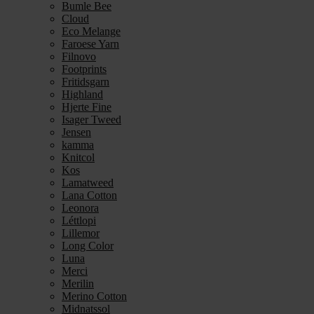
Bumle Bee
Cloud
Eco Melange
Faroese Yarn
Filnovo
Footprints
Fritidsgarn
Highland
Hjerte Fine
Isager Tweed
Jensen
kamma
Knitcol
Kos
Lamatweed
Lana Cotton
Leonora
Léttlopi
Lillemor
Long Color
Luna
Merci
Merilin
Merino Cotton
Midnatssol