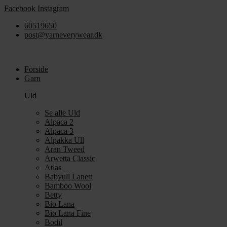
Videre
Facebook
Instagram
til
60519650
indhold
post@yarneverywear.dk
Forside
Garn
Uld
Se alle Uld
Alpaca 2
Alpaca 3
Alpakka Ull
Aran Tweed
Arwetta Classic
Atlas
Babyull Lanett
Bamboo Wool
Betty
Bio Lana
Bio Lana Fine
Bodil