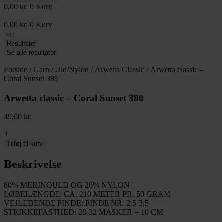
0,00
kr.
0
Kurv
0,00
kr.
0
Kurv
Search
...
Resultater
Se alle resultater
Forside
/
Garn
/
Uld/Nylon
/
Arwetta Classic
/ Arwetta classic –
Coral Sunset 380
Arwetta classic – Coral Sunset 380
49,00
kr.
Arwetta
classic
Tilføj til kurv
-
Coral
Beskrivelse
Sunset
380
80% MERINOULD OG 20% NYLON
antal
LØBELÆNGDE: CA. 210 METER PR. 50 GRAM
VEJLEDENDE PINDE: PINDE NR. 2.5-3,5
STRIKKEFASTHED: 28-32 MASKER = 10 CM