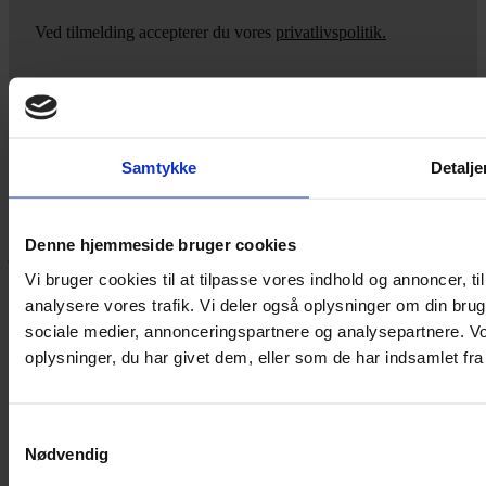
Ved tilmelding accepterer du vores
privatlivspolitik.
Yarn Every Wear
Samtykke
Detalje
Hvis du bøvler med noget eller ønsker ny inspiration, så skriv til
mig
,
eller kom forbi butikken på Vestergade 12 i Tønder. Så hjælper
Denne hjemmeside bruger cookies
jeg dig på vej.
Vi bruger cookies til at tilpasse vores indhold og annoncer, til 
Vestergade 12 6270, Tønder
analysere vores trafik. Vi deler også oplysninger om din br
60 51 96 50
post@yarneverywear.dk
sociale medier, annonceringspartnere og analysepartnere. V
CVR 43041649
oplysninger, du har givet dem, eller som de har indsamlet fra 
Facebook-f
Instagram
Samtykkevalg
SERVICES
Nødvendig
Handelsbetingelser