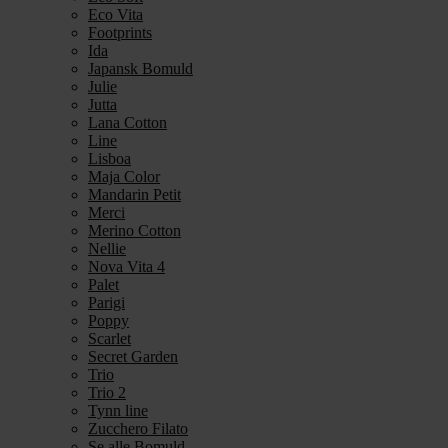
Eco Vita
Footprints
Ida
Japansk Bomuld
Julie
Jutta
Lana Cotton
Line
Lisboa
Maja Color
Mandarin Petit
Merci
Merino Cotton
Nellie
Nova Vita 4
Palet
Parigi
Poppy
Scarlet
Secret Garden
Trio
Trio 2
Tynn line
Zucchero Filato
Se alle Bomuld