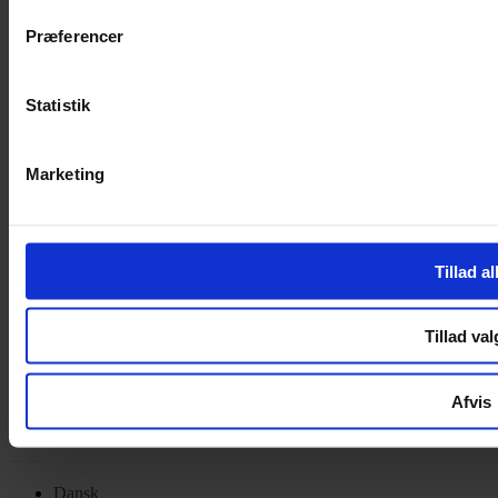
Privatlivspolitik
Cookiepolitik
Præferencer
Handelsbetingelser
Privatlivspolitik
Statistik
Cookiepolitik
OM OS
Marketing
Om Yarn Every Wear
Om Yarn Every Wear
Tillad al
ÅBNINGSTIDER
Mandag – Fredag 10:00 – 17:30
Tillad val
Lørdag 10:00 – 14:00
Copyright © 2022.
Design & hosting by Webhuset Ballum ApS
Afvis
Dansk