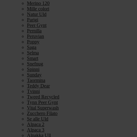
Merino 120
Mille colori
Natur Uld
Parigi
Peer Gynt
Pernilla
Peruvian
Poppy
Saga
Selma
Smart
Snefnug
Spinni
Sunday
Taormina
Teddy Dear
Tvinni
Tweed Recycled
Tynn Peer Gynt
Vital Superwash
Zucchero Filato
Se alle Uld
Alpaca 2
Alpaca 3
Alpakka Ull