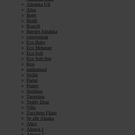
Alpakka Ull
Alva
Betty
Bodil
Bouclé
Børstet Alpakka
cenerentola
Eco Baby
Eco Melange
Eco Soft
Eco Soft fine
Kos
midnatssol
Nellie
Parigi
Poppy
Snefnug
Taormina
Teddy Dear
Vilja
Zucchero Filato
Se alle Alpaka
Alice
Alpaca 1
Alpaca 2