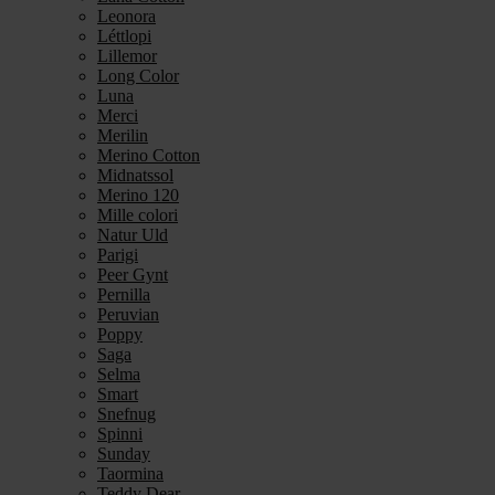
Leonora
Léttlopi
Lillemor
Long Color
Luna
Merci
Merilin
Merino Cotton
Midnatssol
Merino 120
Mille colori
Natur Uld
Parigi
Peer Gynt
Pernilla
Peruvian
Poppy
Saga
Selma
Smart
Snefnug
Spinni
Sunday
Taormina
Teddy Dear