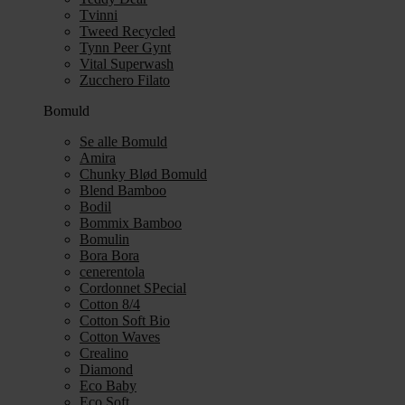
Tvinni
Tweed Recycled
Tynn Peer Gynt
Vital Superwash
Zucchero Filato
Bomuld
Se alle Bomuld
Amira
Chunky Blød Bomuld
Blend Bamboo
Bodil
Bommix Bamboo
Bomulin
Bora Bora
cenerentola
Cordonnet SPecial
Cotton 8/4
Cotton Soft Bio
Cotton Waves
Crealino
Diamond
Eco Baby
Eco Soft