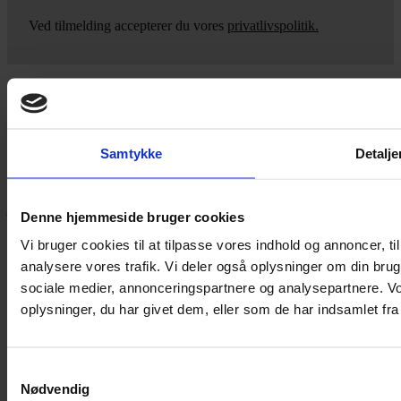
Ved tilmelding accepterer du vores
privatlivspolitik.
Yarn Every Wear
Samtykke
Detalje
Hvis du bøvler med noget eller ønsker ny inspiration, så skriv til
mig
,
eller kom forbi butikken på Vestergade 12 i Tønder. Så hjælper
jeg dig på vej.
Denne hjemmeside bruger cookies
Vestergade 12 6270, Tønder
Vi bruger cookies til at tilpasse vores indhold og annoncer, til 
60 51 96 50
analysere vores trafik. Vi deler også oplysninger om din br
post@yarneverywear.dk
CVR 43041649
sociale medier, annonceringspartnere og analysepartnere. V
oplysninger, du har givet dem, eller som de har indsamlet fra 
Facebook-f
Instagram
SERVICES
Samtykkevalg
Nødvendig
Handelsbetingelser