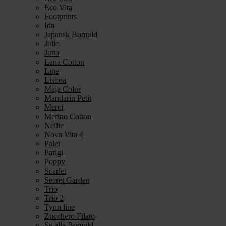
Eco Vita
Footprints
Ida
Japansk Bomuld
Julie
Jutta
Lana Cotton
Line
Lisboa
Maja Color
Mandarin Petit
Merci
Merino Cotton
Nellie
Nova Vita 4
Palet
Parigi
Poppy
Scarlet
Secret Garden
Trio
Trio 2
Tynn line
Zucchero Filato
Se alle Bomuld