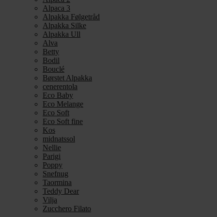
Alpaca 3
Alpakka Følgetråd
Alpakka Silke
Alpakka Ull
Alva
Betty
Bodil
Bouclé
Børstet Alpakka
cenerentola
Eco Baby
Eco Melange
Eco Soft
Eco Soft fine
Kos
midnatssol
Nellie
Parigi
Poppy
Snefnug
Taormina
Teddy Dear
Vilja
Zucchero Filato