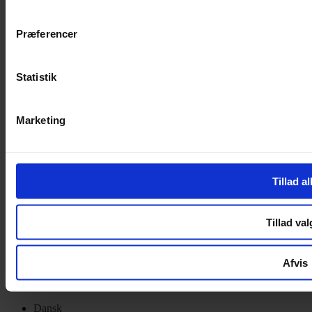
Privatlivspolitik
Cookiepolitik
Præferencer
Handelsbetingelser
Privatlivspolitik
Cookiepolitik
Statistik
OM OS
Marketing
Om Yarn Every Wear
Om Yarn Every Wear
ÅBNINGSTIDER
Tillad al
Mandag – Fredag 10:00 – 17:30
Lørdag 10:00 – 14:00
Tillad val
Copyright © 2022.
Design & hosting by Webhuset Ballum ApS
Afvis
Dansk