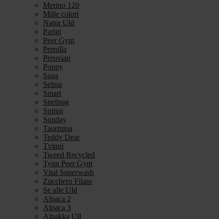
Merino 120
Mille colori
Natur Uld
Parigi
Peer Gynt
Pernilla
Peruvian
Poppy
Saga
Selma
Smart
Snefnug
Spinni
Sunday
Taormina
Teddy Dear
Tvinni
Tweed Recycled
Tynn Peer Gynt
Vital Superwash
Zucchero Filato
Se alle Uld
Alpaca 2
Alpaca 3
Alpakka Ull