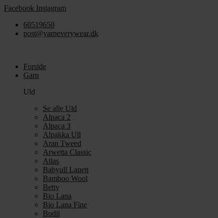
Videre
Facebook
Instagram
til
60519650
indhold
post@yarneverywear.dk
Forside
Garn
Uld
Se alle Uld
Alpaca 2
Alpaca 3
Alpakka Ull
Aran Tweed
Arwetta Classic
Atlas
Babyull Lanett
Bamboo Wool
Betty
Bio Lana
Bio Lana Fine
Bodil