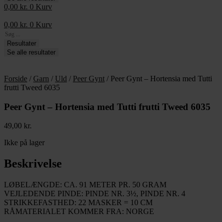
0,00
kr.
0
Kurv
0,00
kr.
0
Kurv
Search
...
Resultater
Se alle resultater
Forside
/
Garn
/
Uld
/
Peer Gynt
/ Peer Gynt – Hortensia med Tutti
frutti Tweed 6035
Peer Gynt – Hortensia med Tutti frutti Tweed 6035
49,00
kr.
Ikke på lager
Beskrivelse
LØBELÆNGDE: CA. 91 METER PR. 50 GRAM
VEJLEDENDE PINDE: PINDE NR. 3½, PINDE NR. 4
STRIKKEFASTHED: 22 MASKER = 10 CM
RÅMATERIALET KOMMER FRA: NORGE