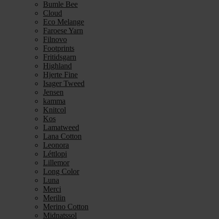
Bumle Bee
Cloud
Eco Melange
Faroese Yarn
Filnovo
Footprints
Fritidsgarn
Highland
Hjerte Fine
Isager Tweed
Jensen
kamma
Knitcol
Kos
Lamatweed
Lana Cotton
Leonora
Léttlopi
Lillemor
Long Color
Luna
Merci
Merilin
Merino Cotton
Midnatssol