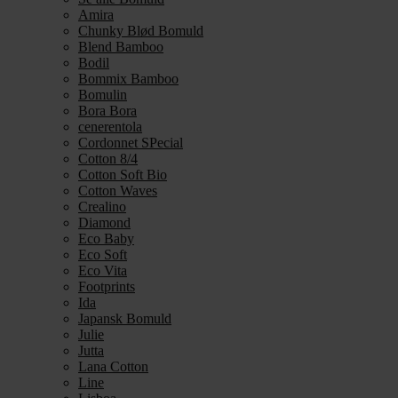
Amira
Chunky Blød Bomuld
Blend Bamboo
Bodil
Bommix Bamboo
Bomulin
Bora Bora
cenerentola
Cordonnet SPecial
Cotton 8/4
Cotton Soft Bio
Cotton Waves
Crealino
Diamond
Eco Baby
Eco Soft
Eco Vita
Footprints
Ida
Japansk Bomuld
Julie
Jutta
Lana Cotton
Line