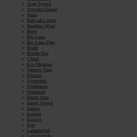
Aran Tweed
Arwetta Classic
Atlas
Babyull Lanett
Bamboo Wool
Betty
Bio Lana
Bio Lana Fine
Bodil
Bumle Bee
Cloud
Eco Melange
Faroese Yarn
Filnovo
Footprints
Fritidsgarn
Highland
Hjerte Fine
Isager Tweed
Jensen
kamma
Knitcol
Kos
Lamatweed
Lana Cotton