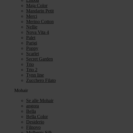
Lisboa
Maja Color
Mandarin Petit
Merci
Merino Cotton
Nellie
Nova Vita 4
Palet
Parigi
Poppy
Scarlet
Secret Garden
Trio
Trio 2
Tynn line
Zucchero Filato
Mohair
Se alle Mohair
angora
Bella
Bella Color
Desiderio
Filnovo
Mulberry Silk