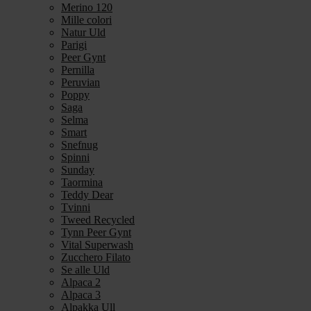
Merino 120
Mille colori
Natur Uld
Parigi
Peer Gynt
Pernilla
Peruvian
Poppy
Saga
Selma
Smart
Snefnug
Spinni
Sunday
Taormina
Teddy Dear
Tvinni
Tweed Recycled
Tynn Peer Gynt
Vital Superwash
Zucchero Filato
Se alle Uld
Alpaca 2
Alpaca 3
Alpakka Ull