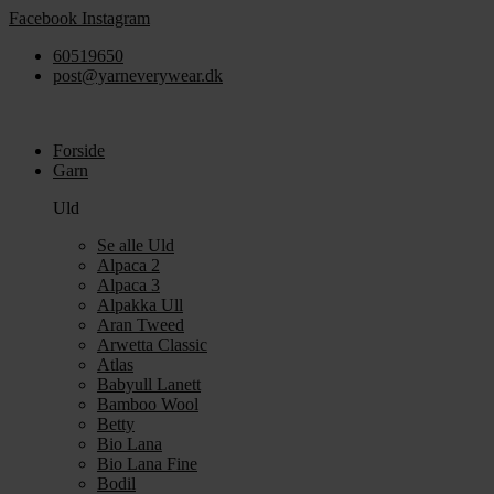
Videre
Facebook
Instagram
til
60519650
indhold
post@yarneverywear.dk
Forside
Garn
Uld
Se alle Uld
Alpaca 2
Alpaca 3
Alpakka Ull
Aran Tweed
Arwetta Classic
Atlas
Babyull Lanett
Bamboo Wool
Betty
Bio Lana
Bio Lana Fine
Bodil