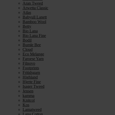
Aran Tweed
Arwetta Classic
Atlas
Babyull Lanett
Bamboo Wool
Betty
Bio Lana
Bio Lana Fine
Bodil
Bumle Bee
Cloud
Eco Melange
Faroese Yarn
Filnovo
Footprints
Fritidsgarn
Highland
Hjerte Fine
Isager Tweed
Jensen
kamma
Knitcol
Kos
Lamatweed
Lana Cotton