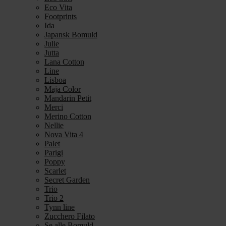
Eco Vita
Footprints
Ida
Japansk Bomuld
Julie
Jutta
Lana Cotton
Line
Lisboa
Maja Color
Mandarin Petit
Merci
Merino Cotton
Nellie
Nova Vita 4
Palet
Parigi
Poppy
Scarlet
Secret Garden
Trio
Trio 2
Tynn line
Zucchero Filato
Se alle Bomuld