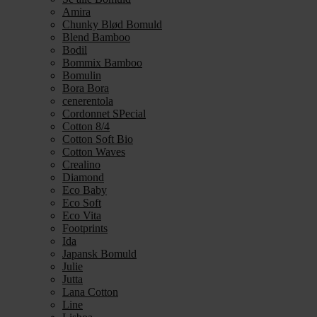
Amira
Chunky Blød Bomuld
Blend Bamboo
Bodil
Bommix Bamboo
Bomulin
Bora Bora
cenerentola
Cordonnet SPecial
Cotton 8/4
Cotton Soft Bio
Cotton Waves
Crealino
Diamond
Eco Baby
Eco Soft
Eco Vita
Footprints
Ida
Japansk Bomuld
Julie
Jutta
Lana Cotton
Line