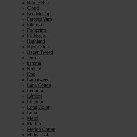
Bumle Bee
Cloud
Eco Melange
Faroese Yarn
Filnovo
Footprints
Fritidsgarn
Highland
Hjerte Fine
Isager Tweed
Jensen
kamma
Knitcol
Kos
Lamatweed
Lana Cotton
Leonora
Léttlopi
Lillemor
Long Color
Luna
Merci
Merilin
Merino Cotton
Midnatssol