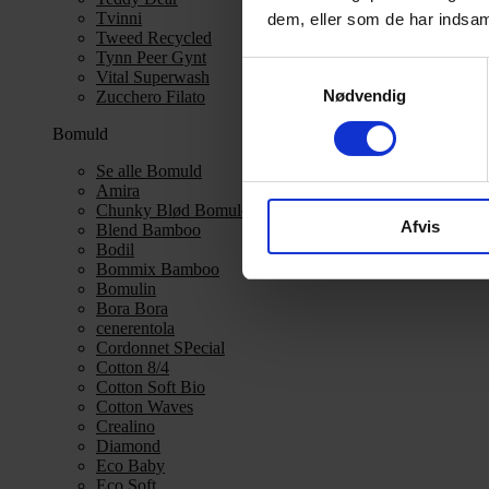
Tvinni
dem, eller som de har indsaml
Tweed Recycled
Tynn Peer Gynt
Samtykkevalg
Vital Superwash
Nødvendig
Zucchero Filato
Bomuld
Se alle Bomuld
Amira
Chunky Blød Bomuld
Afvis
Blend Bamboo
Bodil
Bommix Bamboo
Bomulin
Bora Bora
cenerentola
Cordonnet SPecial
Cotton 8/4
Cotton Soft Bio
Cotton Waves
Crealino
Diamond
Eco Baby
Eco Soft