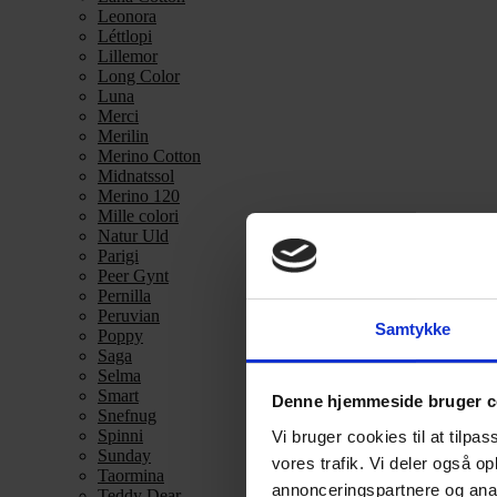
Leonora
Léttlopi
Lillemor
Long Color
Luna
Merci
Merilin
Merino Cotton
Midnatssol
Merino 120
Mille colori
Natur Uld
Parigi
Peer Gynt
Pernilla
Peruvian
Samtykke
Poppy
Saga
Selma
Smart
Denne hjemmeside bruger c
Snefnug
Spinni
Vi bruger cookies til at tilpas
Sunday
vores trafik. Vi deler også 
Taormina
annonceringspartnere og anal
Teddy Dear