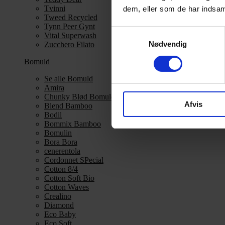
Tvinni
dem, eller som de har indsaml
Tweed Recycled
Tynn Peer Gynt
Samtykkevalg
Vital Superwash
Nødvendig
Zucchero Filato
Bomuld
Se alle Bomuld
Amira
Chunky Blød Bomuld
Afvis
Blend Bamboo
Bodil
Bommix Bamboo
Bomulin
Bora Bora
cenerentola
Cordonnet SPecial
Cotton 8/4
Cotton Soft Bio
Cotton Waves
Crealino
Diamond
Eco Baby
Eco Soft