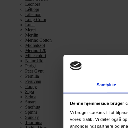
Leonora
Léttlopi
Lillemor
Long Color
Luna
Merci
Merilin
Merino Cotton
Midnatssol
Merino 120
Mille colori
Natur Uld
Parigi
Peer Gynt
Pernilla
Peruvian
Samtykke
Poppy
Saga
Selma
Smart
Denne hjemmeside bruger c
Snefnug
Spinni
Vi bruger cookies til at tilpas
Sunday
vores trafik. Vi deler også 
Taormina
annonceringspartnere og anal
Teddy Dear