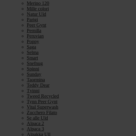
Merino 120
Mille colori
Natur Uld
Parigi
Peer Gynt
Pernilla
Peruvian
Poppy
Saga
Selma
Smart
Snefnug
Spinni
Sunday
Taormina
Teddy Dear
Tvinni
Tweed Recycled
Tynn Peer Gynt
Vital Superwash
Zucchero Filato
Se alle Uld
Alpaca 2
Alpaca 3
Alpakka Ull