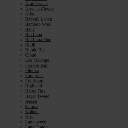
Aran Tweed
Arwetta Classic
Atlas
Babyull Lanett
Bamboo Wool
Betty
Bio Lana
Bio Lana Fine
Bodil
Bumle Bee
Cloud
Eco Melange
Faroese Yarn
Filnovo
Footprints
Fritidsgarn
Highland
Hjerte Fine
Isager Tweed
Jensen
kamma
Knitcol
Kos
Lamatweed
Lana Cotton