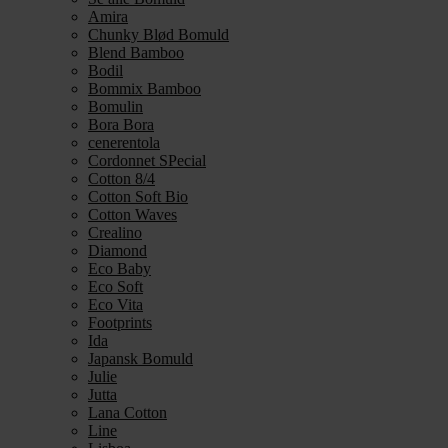
Amira
Chunky Blød Bomuld
Blend Bamboo
Bodil
Bommix Bamboo
Bomulin
Bora Bora
cenerentola
Cordonnet SPecial
Cotton 8/4
Cotton Soft Bio
Cotton Waves
Crealino
Diamond
Eco Baby
Eco Soft
Eco Vita
Footprints
Ida
Japansk Bomuld
Julie
Jutta
Lana Cotton
Line