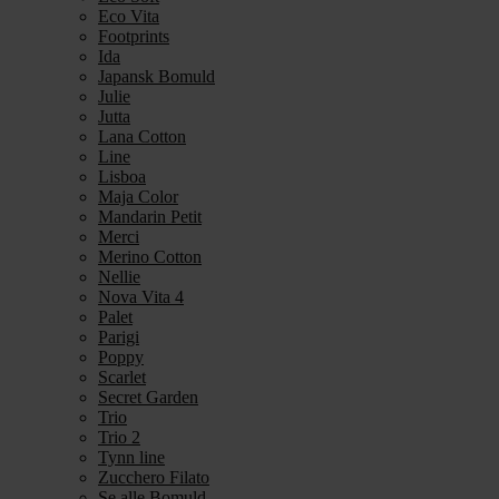
Eco Vita
Footprints
Ida
Japansk Bomuld
Julie
Jutta
Lana Cotton
Line
Lisboa
Maja Color
Mandarin Petit
Merci
Merino Cotton
Nellie
Nova Vita 4
Palet
Parigi
Poppy
Scarlet
Secret Garden
Trio
Trio 2
Tynn line
Zucchero Filato
Se alle Bomuld