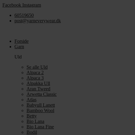
Videre
Facebook
Instagram
til
60519650
indhold
post@yarneverywear.dk
Forside
Garn
Uld
Se alle Uld
Alpaca 2
Alpaca 3
Alpakka Ull
Aran Tweed
Arwetta Classic
Atlas
Babyull Lanett
Bamboo Wool
Betty
Bio Lana
Bio Lana Fine
Bodil