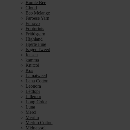
Bumle Bee
Cloud
Eco Melange
Faroese Yarn
Filnovo
Footprints
Fritidsgarn
Highland
Hjerte Fine
Isager Tweed
Jensen
kamma
Knitcol
Kos
Lamatweed
Lana Cotton
Leonora
Léttlopi
Lillemor
Long Color
Luna
Merci
Merilin
Merino Cotton
Midnatssol