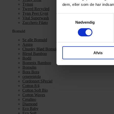
Tvinni
dem, eller som de har indsaml
Tweed Recycled
Tynn Peer Gynt
Samtykkevalg
Vital Superwash
Nødvendig
Zucchero Filato
Bomuld
Se alle Bomuld
Amira
Chunky Blød Bomuld
Afvis
Blend Bamboo
Bodil
Bommix Bamboo
Bomulin
Bora Bora
cenerentola
Cordonnet SPecial
Cotton 8/4
Cotton Soft Bio
Cotton Waves
Crealino
Diamond
Eco Baby
Eco Soft