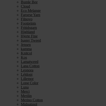
Bumle Bee
Cloud
Eco Melange
Faroese Yarn
Filnovo
Footprints
Fritidsgarn
Highland
Hjerte Fine
Isager Tweed
Jensen
kamma
Knitcol
Kos
Lamatweed
Lana Cotton
Leonora
Léttlopi
Lillemor
Long Color
Luna
Merci
Merilin
Merino Cotton
Midnatssol