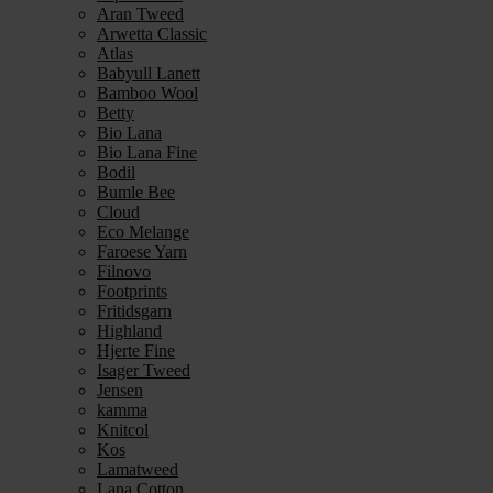
Aran Tweed
Arwetta Classic
Atlas
Babyull Lanett
Bamboo Wool
Betty
Bio Lana
Bio Lana Fine
Bodil
Bumle Bee
Cloud
Eco Melange
Faroese Yarn
Filnovo
Footprints
Fritidsgarn
Highland
Hjerte Fine
Isager Tweed
Jensen
kamma
Knitcol
Kos
Lamatweed
Lana Cotton