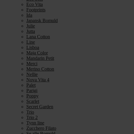
Eco Vita
Footprints
Ida
Japansk Bomuld
Julie
Jutta
Lana Cotton
Line
Lisboa
Maja Color
Mandarin Petit
Merci
Merino Cotton
Nellie
Nova Vita 4
Palet
Parigi
Poppy
Scarlet
Secret Garden
Trio
Trio 2
Tynn line
Zucchero Filato
Se alle Bomuld