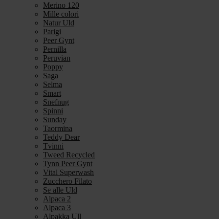
Merino 120
Mille colori
Natur Uld
Parigi
Peer Gynt
Pernilla
Peruvian
Poppy
Saga
Selma
Smart
Snefnug
Spinni
Sunday
Taormina
Teddy Dear
Tvinni
Tweed Recycled
Tynn Peer Gynt
Vital Superwash
Zucchero Filato
Se alle Uld
Alpaca 2
Alpaca 3
Alpakka Ull