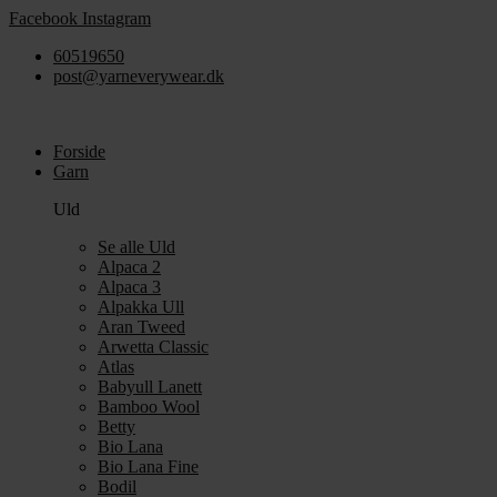
Videre
Facebook
Instagram
til
60519650
indhold
post@yarneverywear.dk
Forside
Garn
Uld
Se alle Uld
Alpaca 2
Alpaca 3
Alpakka Ull
Aran Tweed
Arwetta Classic
Atlas
Babyull Lanett
Bamboo Wool
Betty
Bio Lana
Bio Lana Fine
Bodil