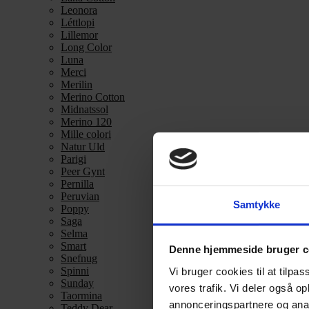
Leonora
Léttlopi
Lillemor
Long Color
Luna
Merci
Merilin
Merino Cotton
Midnatssol
Merino 120
Mille colori
Natur Uld
Parigi
Peer Gynt
Pernilla
Peruvian
Samtykke
Poppy
Saga
Selma
Smart
Denne hjemmeside bruger c
Snefnug
Spinni
Vi bruger cookies til at tilpas
Sunday
vores trafik. Vi deler også 
Taormina
annonceringspartnere og anal
Teddy Dear