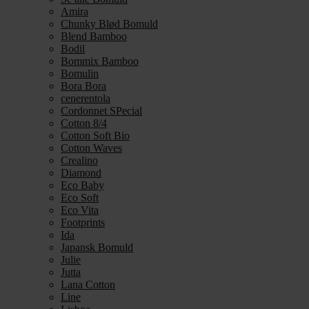
Amira
Chunky Blød Bomuld
Blend Bamboo
Bodil
Bommix Bamboo
Bomulin
Bora Bora
cenerentola
Cordonnet SPecial
Cotton 8/4
Cotton Soft Bio
Cotton Waves
Crealino
Diamond
Eco Baby
Eco Soft
Eco Vita
Footprints
Ida
Japansk Bomuld
Julie
Jutta
Lana Cotton
Line