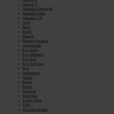
Alpaca 3
Alpakka Følgetråd
Alpakka Silke
Alpakka Ull
Alva
Betty
Bodil
Bouclé
Børstet Alpakka
cenerentola
Eco Baby
Eco Melange
Eco Soft
Eco Soft fine
Kos
midnatssol
Nellie
Parigi
Poppy
Snefnug
Taormina
Teddy Dear
Vilja
Zucchero Filato