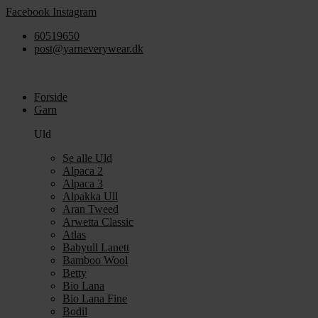
Videre
Facebook
Instagram
til
60519650
indhold
post@yarneverywear.dk
Forside
Garn
Uld
Se alle Uld
Alpaca 2
Alpaca 3
Alpakka Ull
Aran Tweed
Arwetta Classic
Atlas
Babyull Lanett
Bamboo Wool
Betty
Bio Lana
Bio Lana Fine
Bodil