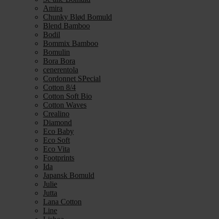
Amira
Chunky Blød Bomuld
Blend Bamboo
Bodil
Bommix Bamboo
Bomulin
Bora Bora
cenerentola
Cordonnet SPecial
Cotton 8/4
Cotton Soft Bio
Cotton Waves
Crealino
Diamond
Eco Baby
Eco Soft
Eco Vita
Footprints
Ida
Japansk Bomuld
Julie
Jutta
Lana Cotton
Line