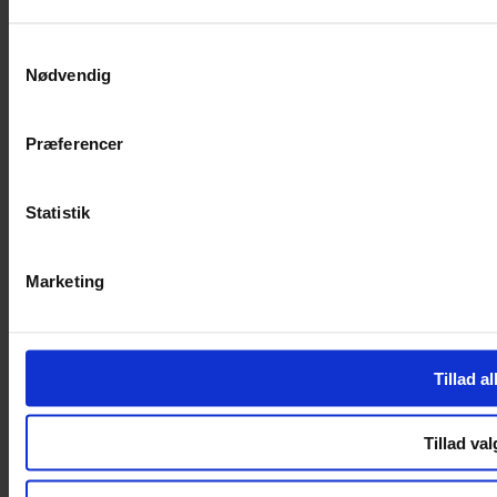
SERVICES
Samtykkevalg
Nødvendig
Handelsbetingelser
Privatlivspolitik
Cookiepolitik
Præferencer
Handelsbetingelser
Privatlivspolitik
Cookiepolitik
Statistik
OM OS
Marketing
Om Yarn Every Wear
Om Yarn Every Wear
ÅBNINGSTIDER
Tillad al
Mandag – Fredag 10:00 – 17:30
Lørdag 10:00 – 14:00
Tillad val
Copyright © 2022.
Design & hosting by Webhuset Ballum ApS