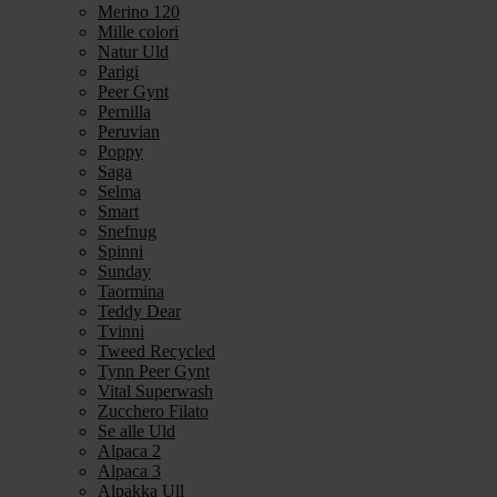
Merino 120
Mille colori
Natur Uld
Parigi
Peer Gynt
Pernilla
Peruvian
Poppy
Saga
Selma
Smart
Snefnug
Spinni
Sunday
Taormina
Teddy Dear
Tvinni
Tweed Recycled
Tynn Peer Gynt
Vital Superwash
Zucchero Filato
Se alle Uld
Alpaca 2
Alpaca 3
Alpakka Ull