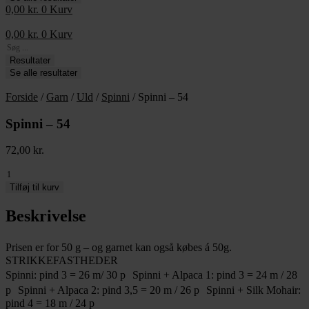
0,00
kr.
0
Kurv
0,00
kr.
0
Kurv
Search
...
Resultater
Se alle resultater
Forside
/
Garn
/
Uld
/
Spinni
/ Spinni – 54
Spinni – 54
72,00
kr.
Spinni
-
Tilføj til kurv
54
antal
Beskrivelse
Prisen er for 50 g – og garnet kan også købes á 50g.
STRIKKEFASTHEDER
Spinni: pind 3 = 26 m/ 30 p Spinni + Alpaca 1: pind 3 = 24 m / 28
p Spinni + Alpaca 2: pind 3,5 = 20 m / 26 p Spinni + Silk Mohair:
pind 4 = 18 m / 24 p