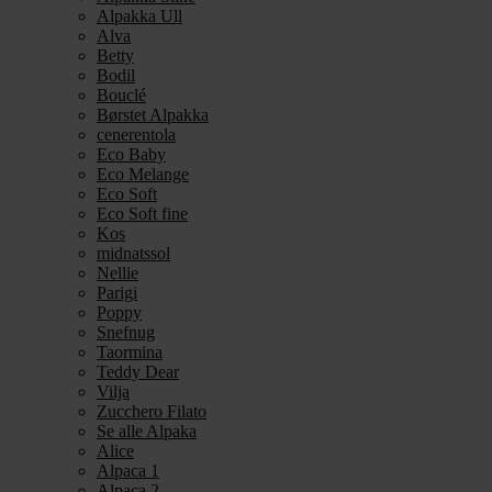
Alpakka Ull
Alva
Betty
Bodil
Bouclé
Børstet Alpakka
cenerentola
Eco Baby
Eco Melange
Eco Soft
Eco Soft fine
Kos
midnatssol
Nellie
Parigi
Poppy
Snefnug
Taormina
Teddy Dear
Vilja
Zucchero Filato
Se alle Alpaka
Alice
Alpaca 1
Alpaca 2