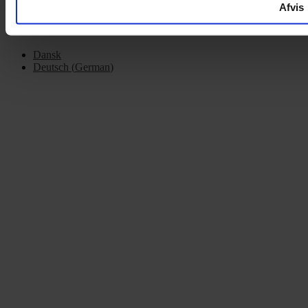
Afvis
Dansk
Deutsch
(
German
)