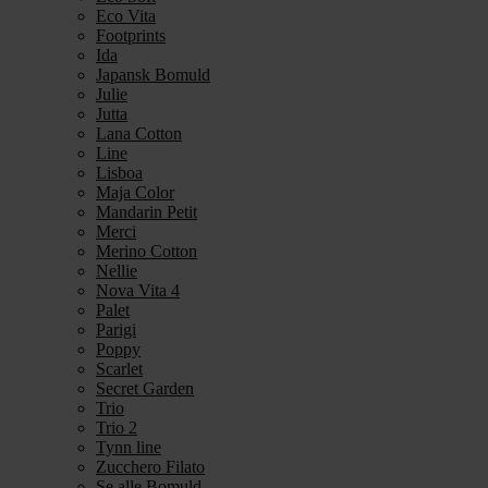
Eco Vita
Footprints
Ida
Japansk Bomuld
Julie
Jutta
Lana Cotton
Line
Lisboa
Maja Color
Mandarin Petit
Merci
Merino Cotton
Nellie
Nova Vita 4
Palet
Parigi
Poppy
Scarlet
Secret Garden
Trio
Trio 2
Tynn line
Zucchero Filato
Se alle Bomuld