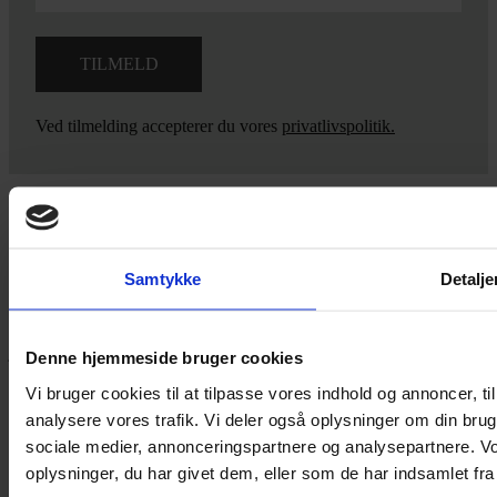
Ved tilmelding accepterer du vores
privatlivspolitik.
Yarn Every Wear
Samtykke
Detalje
Hvis du bøvler med noget eller ønsker ny inspiration, så skriv til
mig
,
eller kom forbi butikken på Vestergade 12 i Tønder. Så hjælper
jeg dig på vej.
Denne hjemmeside bruger cookies
Vestergade 12 6270, Tønder
Vi bruger cookies til at tilpasse vores indhold og annoncer, til 
60 51 96 50
analysere vores trafik. Vi deler også oplysninger om din br
post@yarneverywear.dk
sociale medier, annonceringspartnere og analysepartnere. V
CVR 43041649
oplysninger, du har givet dem, eller som de har indsamlet fra 
Facebook-f
Instagram