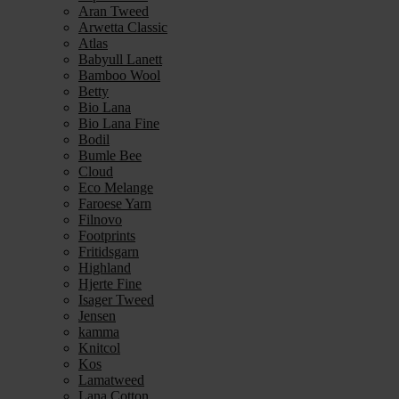
Aran Tweed
Arwetta Classic
Atlas
Babyull Lanett
Bamboo Wool
Betty
Bio Lana
Bio Lana Fine
Bodil
Bumle Bee
Cloud
Eco Melange
Faroese Yarn
Filnovo
Footprints
Fritidsgarn
Highland
Hjerte Fine
Isager Tweed
Jensen
kamma
Knitcol
Kos
Lamatweed
Lana Cotton