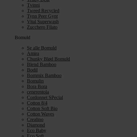
Tvinni
Tweed Recycled
Tynn Peer Gynt
Vital Superwash
Zucchero Filato
Bomuld
Se alle Bomuld
Amira
Chunky Blød Bomuld
Blend Bamboo
Bodil
Bommix Bamboo
Bomulin
Bora Bora
cenerentola
Cordonnet SPecial
Cotton 8/4
Cotton Soft Bio
Cotton Waves
Crealino
Diamond
Eco Baby
Eco Soft