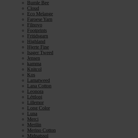
Bumle Bee
Cloud
Eco Melange
Faroese Yarn
Filnovo
Footprints
Fritidsgarn
Highland
Hjerte Fine
Isager Tweed
Jensen
kamma
Knitcol
Kos
Lamatweed
Lana Cotton
Leonora
Léttlopi
Lillemor
Long Color
Luna
Merci
Merilin
Merino Cotton
Midnatssol