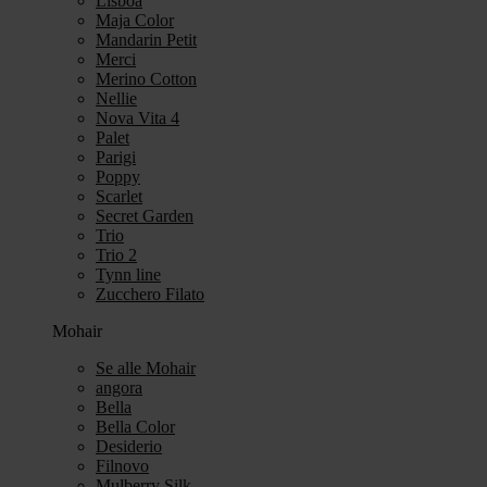
Lisboa
Maja Color
Mandarin Petit
Merci
Merino Cotton
Nellie
Nova Vita 4
Palet
Parigi
Poppy
Scarlet
Secret Garden
Trio
Trio 2
Tynn line
Zucchero Filato
Mohair
Se alle Mohair
angora
Bella
Bella Color
Desiderio
Filnovo
Mulberry Silk