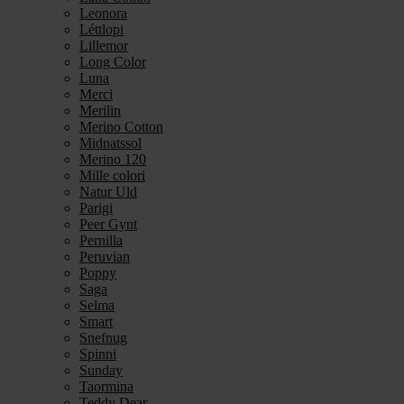
Leonora
Léttlopi
Lillemor
Long Color
Luna
Merci
Merilin
Merino Cotton
Midnatssol
Merino 120
Mille colori
Natur Uld
Parigi
Peer Gynt
Pernilla
Peruvian
Poppy
Saga
Selma
Smart
Snefnug
Spinni
Sunday
Taormina
Teddy Dear