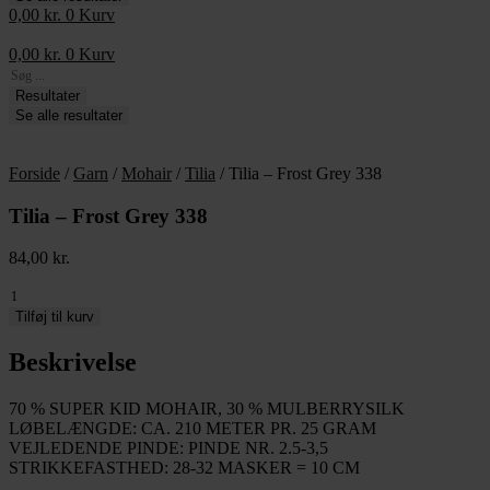
0,00
kr.
0
Kurv
0,00
kr.
0
Kurv
Search
...
Resultater
Se alle resultater
Forside
/
Garn
/
Mohair
/
Tilia
/ Tilia – Frost Grey 338
Tilia – Frost Grey 338
84,00
kr.
Tilia
-
Tilføj til kurv
Frost
Grey
Beskrivelse
338
antal
70 % SUPER KID MOHAIR, 30 % MULBERRYSILK
LØBELÆNGDE: CA. 210 METER PR. 25 GRAM
VEJLEDENDE PINDE: PINDE NR. 2.5-3,5
STRIKKEFASTHED: 28-32 MASKER = 10 CM