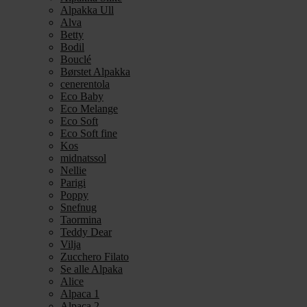
Alpakka Ull
Alva
Betty
Bodil
Bouclé
Børstet Alpakka
cenerentola
Eco Baby
Eco Melange
Eco Soft
Eco Soft fine
Kos
midnatssol
Nellie
Parigi
Poppy
Snefnug
Taormina
Teddy Dear
Vilja
Zucchero Filato
Se alle Alpaka
Alice
Alpaca 1
Alpaca 2