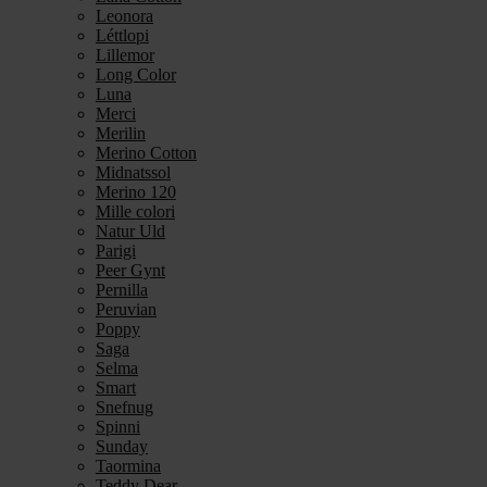
Leonora
Léttlopi
Lillemor
Long Color
Luna
Merci
Merilin
Merino Cotton
Midnatssol
Merino 120
Mille colori
Natur Uld
Parigi
Peer Gynt
Pernilla
Peruvian
Poppy
Saga
Selma
Smart
Snefnug
Spinni
Sunday
Taormina
Teddy Dear