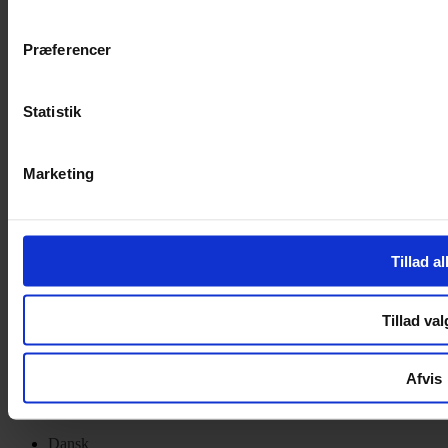
Privatlivspolitik
Cookiepolitik
Præferencer
Handelsbetingelser
Privatlivspolitik
Cookiepolitik
Statistik
OM OS
Marketing
Om Yarn Every Wear
Om Yarn Every Wear
ÅBNINGSTIDER
Tillad al
Mandag – Fredag 10:00 – 17:30
Lørdag 10:00 – 14:00
Tillad val
Copyright © 2022.
Design & hosting by Webhuset Ballum ApS
Afvis
Dansk