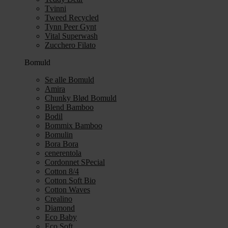
Tvinni
Tweed Recycled
Tynn Peer Gynt
Vital Superwash
Zucchero Filato
Bomuld
Se alle Bomuld
Amira
Chunky Blød Bomuld
Blend Bamboo
Bodil
Bommix Bamboo
Bomulin
Bora Bora
cenerentola
Cordonnet SPecial
Cotton 8/4
Cotton Soft Bio
Cotton Waves
Crealino
Diamond
Eco Baby
Eco Soft