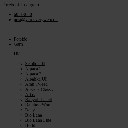
Videre
Facebook
Instagram
til
60519650
indhold
post@yarneverywear.dk
Forside
Garn
Uld
Se alle Uld
Alpaca 2
Alpaca 3
Alpakka Ull
Aran Tweed
Arwetta Classic
Atlas
Babyull Lanett
Bamboo Wool
Betty
Bio Lana
Bio Lana Fine
Bodil