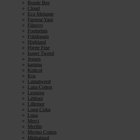
Bumle Bee
Cloud
Eco Melange
Faroese Yarn
Filnovo
Footprints
Fritidsgarn
Highland
Hjerte Fine
Isager Tweed
Jensen
kamma
Knitcol
Kos
Lamatweed
Lana Cotton
Leonora
Léttlopi
Lillemor
Long Color
Luna
Merci
Merilin
Merino Cotton
Midnatssol