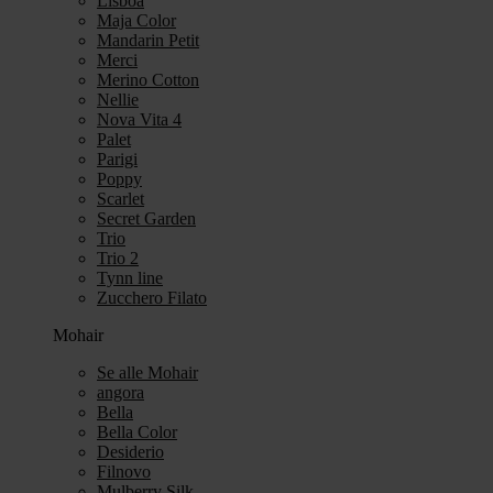
Lisboa
Maja Color
Mandarin Petit
Merci
Merino Cotton
Nellie
Nova Vita 4
Palet
Parigi
Poppy
Scarlet
Secret Garden
Trio
Trio 2
Tynn line
Zucchero Filato
Mohair
Se alle Mohair
angora
Bella
Bella Color
Desiderio
Filnovo
Mulberry Silk