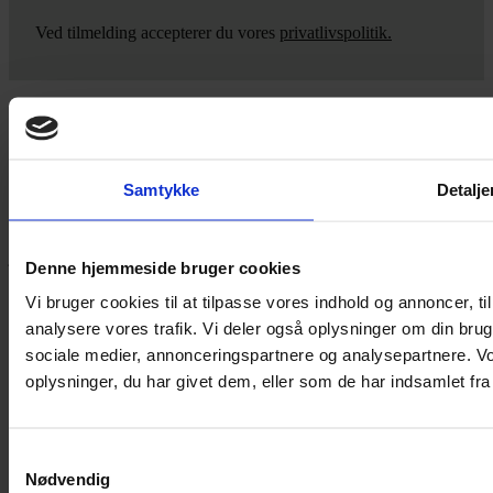
Ved tilmelding accepterer du vores
privatlivspolitik.
Yarn Every Wear
Samtykke
Detalje
Hvis du bøvler med noget eller ønsker ny inspiration, så skriv til
mig
,
eller kom forbi butikken på Vestergade 12 i Tønder. Så hjælper
jeg dig på vej.
Denne hjemmeside bruger cookies
Vestergade 12 6270, Tønder
Vi bruger cookies til at tilpasse vores indhold og annoncer, til 
60 51 96 50
analysere vores trafik. Vi deler også oplysninger om din br
post@yarneverywear.dk
CVR 43041649
sociale medier, annonceringspartnere og analysepartnere. V
oplysninger, du har givet dem, eller som de har indsamlet fra 
Facebook-f
Instagram
SERVICES
Samtykkevalg
Nødvendig
Handelsbetingelser