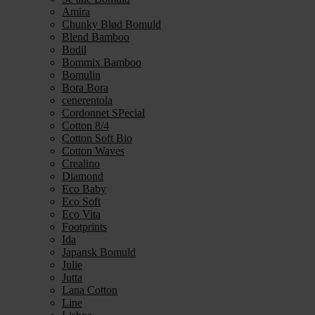
Amira
Chunky Blød Bomuld
Blend Bamboo
Bodil
Bommix Bamboo
Bomulin
Bora Bora
cenerentola
Cordonnet SPecial
Cotton 8/4
Cotton Soft Bio
Cotton Waves
Crealino
Diamond
Eco Baby
Eco Soft
Eco Vita
Footprints
Ida
Japansk Bomuld
Julie
Jutta
Lana Cotton
Line