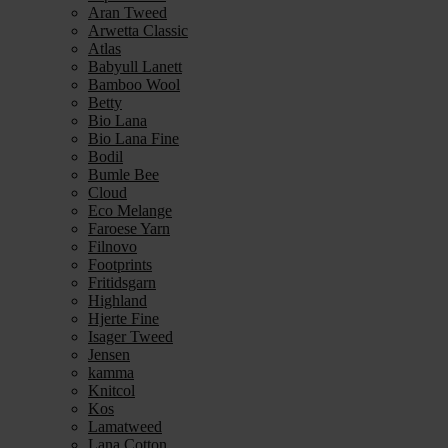
Aran Tweed
Arwetta Classic
Atlas
Babyull Lanett
Bamboo Wool
Betty
Bio Lana
Bio Lana Fine
Bodil
Bumle Bee
Cloud
Eco Melange
Faroese Yarn
Filnovo
Footprints
Fritidsgarn
Highland
Hjerte Fine
Isager Tweed
Jensen
kamma
Knitcol
Kos
Lamatweed
Lana Cotton