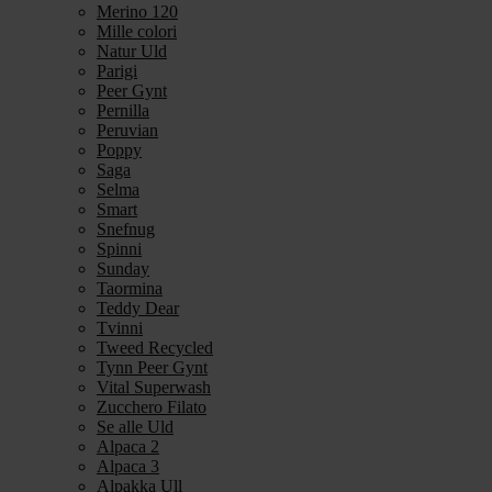
Merino 120
Mille colori
Natur Uld
Parigi
Peer Gynt
Pernilla
Peruvian
Poppy
Saga
Selma
Smart
Snefnug
Spinni
Sunday
Taormina
Teddy Dear
Tvinni
Tweed Recycled
Tynn Peer Gynt
Vital Superwash
Zucchero Filato
Se alle Uld
Alpaca 2
Alpaca 3
Alpakka Ull