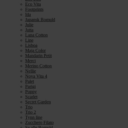
Eco Vita
Footprints
Ida
Japansk Bomuld
Julie
Jutta
Lana Cotton
Line
Lisboa
Maja Color
Mandarin Petit
Merci
Merino Cotton
Nellie
Nova Vita 4
Palet
Parigi
Poppy
Scarlet
Secret Garden
Trio
Trio 2
Tynn line
Zucchero Filato
Se alle Bomuld