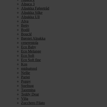
Alpaca 3
Alpakka Følgetråd
Alpakka Silke
Alpakka Ull
Alva
Betty
Bodil
Bouclé
Børstet Alpakka
cenerentola
Eco Baby
Eco Melange
Eco Soft
Eco Soft fine
Kos
midnatssol
Nellie
Parigi
Poppy
Snefnug
Taormina
Teddy Dear
Vilja
Zucchero Filato