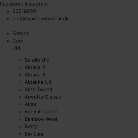
Videre
Facebook
Instagram
til
60519650
indhold
post@yarneverywear.dk
Forside
Garn
Uld
Se alle Uld
Alpaca 2
Alpaca 3
Alpakka Ull
Aran Tweed
Arwetta Classic
Atlas
Babyull Lanett
Bamboo Wool
Betty
Bio Lana