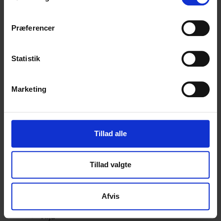
Alva
Betty
Bodil
Præferencer
Bouclé
Børstet Alpakka
Statistik
cenerentola
Eco Baby
Eco Melange
Marketing
Eco Soft
Eco Soft fine
Kos
midnatssol
Tillad alle
Nellie
Parigi
Tillad valgte
Poppy
Snefnug
Taormina
Afvis
Teddy Dear
Vilja