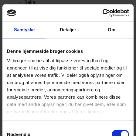
Bella
Bella Color
Desiderio
Filnovo
Samtykke
Detaljer
Om
Mulberry Silk
Leonora
Silk Mohair
Denne hjemmeside bruger cookies
Tilia
Tynn Silk Mohair
Vi bruger cookies til at tilpasse vores indhold og
Alpaka
annoncer, til at vise dig funktioner til sociale medier og til
at analysere vores trafik. Vi deler også oplysninger om
Se alle Alpaka
din brug af vores hjemmeside med vores partnere inden
Alice
for sociale medier, annonceringspartnere og
Alpaca 1
analysepartnere. Vores partnere kan kombinere disse
Alpaca 2
data med andre oplysninger, du har givet dem, eller som
Alpaca 3
de har indsamlet fra din brug af deres tjenester.
Alpakka Følgetråd
Alpakka Silke
Samtykkevalg
Alpakka Ull
Nødvendig