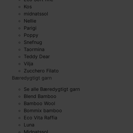
Kos
midnatssol
Nellie
Parigi
Poppy
Snefnug
Taormina
Teddy Dear
Vilja
Zucchero Filato
Bæredygtigt garn
Se alle Bæredygtigt garn
Blend Bamboo
Bamboo Wool
Bommix bamboo
Eco Vita Raffia
Luna
Midnatssol