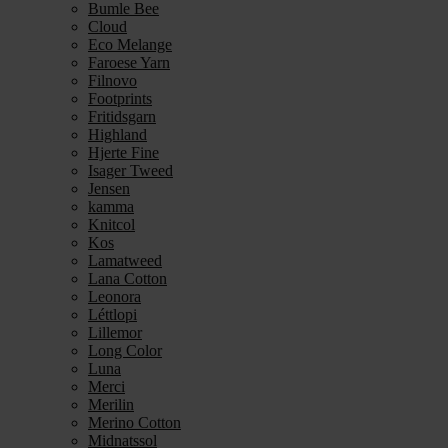
Bumle Bee
Cloud
Eco Melange
Faroese Yarn
Filnovo
Footprints
Fritidsgarn
Highland
Hjerte Fine
Isager Tweed
Jensen
kamma
Knitcol
Kos
Lamatweed
Lana Cotton
Leonora
Léttlopi
Lillemor
Long Color
Luna
Merci
Merilin
Merino Cotton
Midnatssol