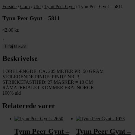
Forside
/
Garn
/
Uld
/
Tynn Peer Gynt
/ Tynn Peer Gynt – 5811
Tynn Peer Gynt – 5811
42,00
kr.
Tynn
Peer
Tilføj til kurv
Gynt
-
Beskrivelse
5811
antal
LØBELÆNGDE: CA. 205 METER PR. 50 GRAM
VEJLEDENDE PINDE: PINDE NR. 3
STRIKKEFASTHED: 27 MASKER = 10 CM
RÅMATERIALET KOMMER FRA: NORGE
100% uld
Relaterede varer
Tynn Peer Gynt –
Tynn Peer Gynt –