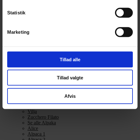
Alpakka Ull
Alva
Statistik
Betty
Bodil
Bouclé
Marketing
Børstet Alpakka
cenerentola
Eco Baby
Eco Melange
Eco Soft
Tillad alle
Eco Soft fine
Kos
midnatssol
Tillad valgte
Nellie
Parigi
Poppy
Snefnug
Afvis
Taormina
Teddy Dear
Vilja
Zucchero Filato
Se alle Alpaka
Alice
Alpaca 1
Alpaca 2