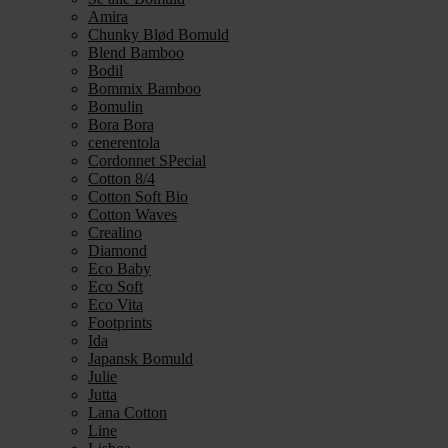
Amira
Chunky Blød Bomuld
Blend Bamboo
Bodil
Bommix Bamboo
Bomulin
Bora Bora
cenerentola
Cordonnet SPecial
Cotton 8/4
Cotton Soft Bio
Cotton Waves
Crealino
Diamond
Eco Baby
Eco Soft
Eco Vita
Footprints
Ida
Japansk Bomuld
Julie
Jutta
Lana Cotton
Line