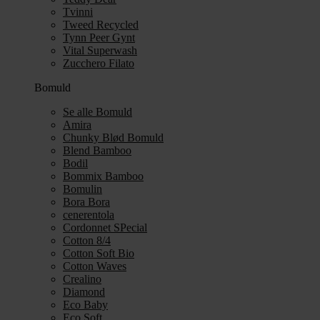
Tvinni
Tweed Recycled
Tynn Peer Gynt
Vital Superwash
Zucchero Filato
Bomuld
Se alle Bomuld
Amira
Chunky Blød Bomuld
Blend Bamboo
Bodil
Bommix Bamboo
Bomulin
Bora Bora
cenerentola
Cordonnet SPecial
Cotton 8/4
Cotton Soft Bio
Cotton Waves
Crealino
Diamond
Eco Baby
Eco Soft