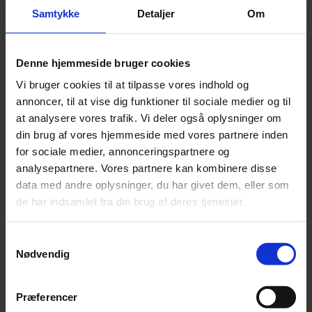
Leonora
Samtykke
Detaljer
Om
Silk Mohair
Tilia
Tynn Silk Mohair
Se alle Mohair
Denne hjemmeside bruger cookies
angora
Vi bruger cookies til at tilpasse vores indhold og
Bella
Bella Color
annoncer, til at vise dig funktioner til sociale medier og til
Desiderio
at analysere vores trafik. Vi deler også oplysninger om
Filnovo
din brug af vores hjemmeside med vores partnere inden
Mulberry Silk
Leonora
for sociale medier, annonceringspartnere og
Silk Mohair
analysepartnere. Vores partnere kan kombinere disse
Tilia
data med andre oplysninger, du har givet dem, eller som
Tynn Silk Mohair
de har indsamlet fra din brug af deres tjenester.
Alpaka
Se alle Alpaka
Samtykkevalg
Alice
Nødvendig
Alpaca 1
Alpaca 2
Alpaca 3
Præferencer
Alpakka Følgetråd
Alpakka Silke