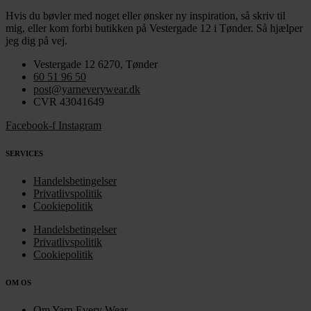
Hvis du bøvler med noget eller ønsker ny inspiration, så skriv til
mig
,
eller kom forbi butikken på Vestergade 12 i Tønder. Så hjælper
jeg dig på vej.
Vestergade 12 6270, Tønder
60 51 96 50
post@yarneverywear.dk
CVR 43041649
Facebook-f
Instagram
SERVICES
Handelsbetingelser
Privatlivspolitik
Cookiepolitik
Handelsbetingelser
Privatlivspolitik
Cookiepolitik
OM OS
Om Yarn Every Wear