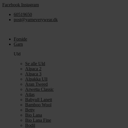
Videre
Facebook
Instagram
til
60519650
indhold
post@yarneverywear.dk
Forside
Garn
Uld
Se alle Uld
Alpaca 2
Alpaca 3
Alpakka Ull
Aran Tweed
Arwetta Classic
Atlas
Babyull Lanett
Bamboo Wool
Betty
Bio Lana
Bio Lana Fine
Bodil