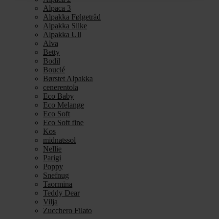
Alpaca 3
Alpakka Følgetråd
Alpakka Silke
Alpakka Ull
Alva
Betty
Bodil
Bouclé
Børstet Alpakka
cenerentola
Eco Baby
Eco Melange
Eco Soft
Eco Soft fine
Kos
midnatssol
Nellie
Parigi
Poppy
Snefnug
Taormina
Teddy Dear
Vilja
Zucchero Filato