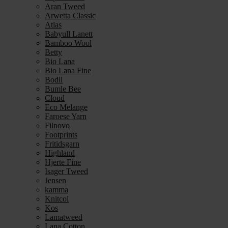
Aran Tweed
Arwetta Classic
Atlas
Babyull Lanett
Bamboo Wool
Betty
Bio Lana
Bio Lana Fine
Bodil
Bumle Bee
Cloud
Eco Melange
Faroese Yarn
Filnovo
Footprints
Fritidsgarn
Highland
Hjerte Fine
Isager Tweed
Jensen
kamma
Knitcol
Kos
Lamatweed
Lana Cotton