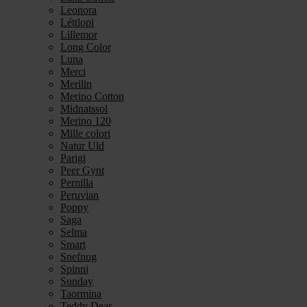
Leonora
Léttlopi
Lillemor
Long Color
Luna
Merci
Merilin
Merino Cotton
Midnatssol
Merino 120
Mille colori
Natur Uld
Parigi
Peer Gynt
Pernilla
Peruvian
Poppy
Saga
Selma
Smart
Snefnug
Spinni
Sunday
Taormina
Teddy Dear