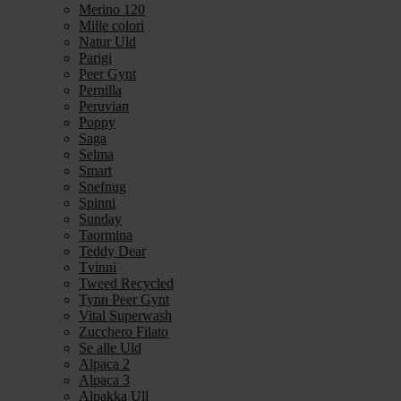
Merino 120
Mille colori
Natur Uld
Parigi
Peer Gynt
Pernilla
Peruvian
Poppy
Saga
Selma
Smart
Snefnug
Spinni
Sunday
Taormina
Teddy Dear
Tvinni
Tweed Recycled
Tynn Peer Gynt
Vital Superwash
Zucchero Filato
Se alle Uld
Alpaca 2
Alpaca 3
Alpakka Ull