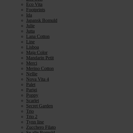
Eco Vita
Footprints
Ida
Japansk Bomuld
Julie
Jutta
Lana Cotton
Line
Lisboa
Maja Color
Mandarin Petit
Merci
Merino Cotton
Nellie
Nova Vita 4
Palet
Parigi
Poppy
Scarlet
Secret Garden
Trio
Trio 2
Tynn line
Zucchero Filato
Se alle Bomuld