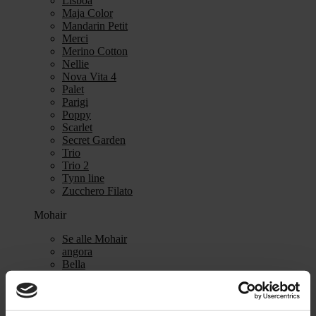
Lisboa
Maja Color
Mandarin Petit
Merci
Merino Cotton
Nellie
Nova Vita 4
Palet
Parigi
Poppy
Scarlet
Secret Garden
Trio
Trio 2
Tynn line
Zucchero Filato
Mohair
Se alle Mohair
angora
Bella
Bella Color
Desiderio
Filnovo
Mulberry Silk