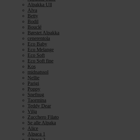
Alpakka Ull
Alva
Betty
Bodil
Bouclé
Børstet Alpakka
cenerentola
Eco Baby
Eco Melange
Eco Soft
Eco Soft fine
Kos
midnatssol
Nellie
Parigi
Poppy
Snefnug
Taormina
Teddy Dear
Vilja
Zucchero Filato
Se alle Alpaka
Alice
Alpaca 1
Alpaca 2