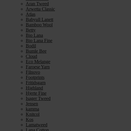
Aran Tweed
Arwetta Classic
Atlas
Babyull Lanett
Bamboo Wool
Betty
Bio Lana
Bio Lana Fine
Bodil
Bumle Bee
Cloud
Eco Melange
Faroese Yarn
Filnovo
Footprints
Fritidsgarn
Highland
Hjerte Fine
Isager Tweed
Jensen
kamma
Knitcol
Kos
Lamatweed
Lana Cotton