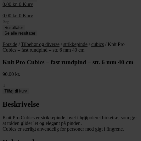
0,00
kr.
0
Kurv
0,00
kr.
0
Kurv
Search
...
Resultater
Se alle resultater
Forside
/
Tilbehør og diverse
/
strikkepinde
/
cubics
/ Knit Pro
Cubics – fast rundpind – str. 6 mm 40 cm
Knit Pro Cubics – fast rundpind – str. 6 mm 40 cm
90,00
kr.
Knit
Pro
Tilføj til kurv
Cubics
-
Beskrivelse
fast
rundpind
Knit Pro Cubics er strikkepinde lavet i højtpoleret birketræ, som gør
-
at tråden glider let og elegant på pinden.
str.
Cubics er særligt anvendelig for personer med gigt i fingrene.
6
mm