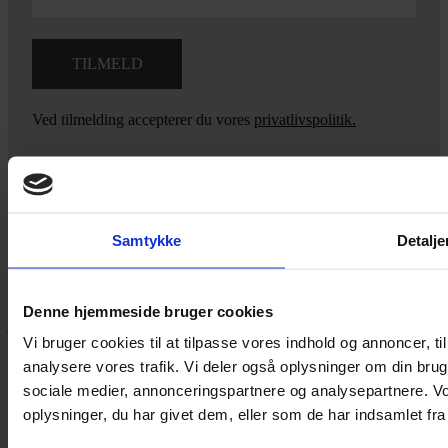
Ved tilmelding accepterer du vores
privatlivspolitik.
Yarn Every Wear
Samtykke
Detalje
Hvis du bøvler med noget eller ønsker ny inspiration, så skriv til
mig
,
eller kom forbi butikken på Vestergade 12 i Tønder. Så hjælper
Denne hjemmeside bruger cookies
jeg dig på vej.
Vi bruger cookies til at tilpasse vores indhold og annoncer, til 
Vestergade 12 6270, Tønder
analysere vores trafik. Vi deler også oplysninger om din br
60 51 96 50
sociale medier, annonceringspartnere og analysepartnere. V
post@yarneverywear.dk
CVR 43041649
oplysninger, du har givet dem, eller som de har indsamlet fra 
Facebook-f
Instagram