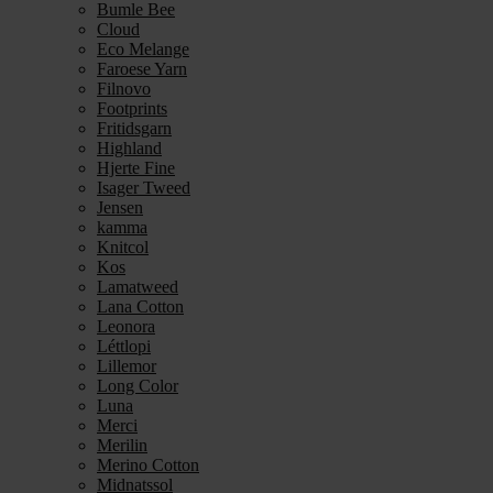
Bumle Bee
Cloud
Eco Melange
Faroese Yarn
Filnovo
Footprints
Fritidsgarn
Highland
Hjerte Fine
Isager Tweed
Jensen
kamma
Knitcol
Kos
Lamatweed
Lana Cotton
Leonora
Léttlopi
Lillemor
Long Color
Luna
Merci
Merilin
Merino Cotton
Midnatssol