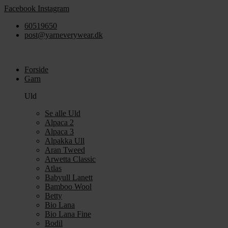
Videre
Facebook
Instagram
til
60519650
indhold
post@yarneverywear.dk
Forside
Garn
Uld
Se alle Uld
Alpaca 2
Alpaca 3
Alpakka Ull
Aran Tweed
Arwetta Classic
Atlas
Babyull Lanett
Bamboo Wool
Betty
Bio Lana
Bio Lana Fine
Bodil