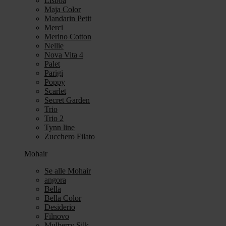
Lisboa
Maja Color
Mandarin Petit
Merci
Merino Cotton
Nellie
Nova Vita 4
Palet
Parigi
Poppy
Scarlet
Secret Garden
Trio
Trio 2
Tynn line
Zucchero Filato
Mohair
Se alle Mohair
angora
Bella
Bella Color
Desiderio
Filnovo
Mulberry Silk