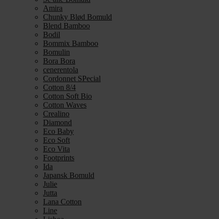
Amira
Chunky Blød Bomuld
Blend Bamboo
Bodil
Bommix Bamboo
Bomulin
Bora Bora
cenerentola
Cordonnet SPecial
Cotton 8/4
Cotton Soft Bio
Cotton Waves
Crealino
Diamond
Eco Baby
Eco Soft
Eco Vita
Footprints
Ida
Japansk Bomuld
Julie
Jutta
Lana Cotton
Line