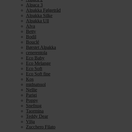
Alpaca 3
Alpakka Følgetråd
Alpakka Silke
Alpakka Ull
Alva
Betty
Bodil
Bouclé
Børstet Alpakka
cenerentola
Eco Baby
Eco Melange
Eco Soft
Eco Soft fine
Kos
midnatssol
Nellie
Parigi
Poppy
Snefnug
Taormina
Teddy Dear
Vilja
Zucchero Filato