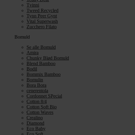
Tvinni
Tweed Recycled
Tynn Peer Gynt
Vital Superwash
Zucchero Filato
Bomuld
Se alle Bomuld
Amira
Chunky Blød Bomuld
Blend Bamboo
Bodil
Bommix Bamboo
Bomulin
Bora Bora
cenerentola
Cordonnet SPecial
Cotton 8/4
Cotton Soft Bio
Cotton Waves
Crealino
Diamond
Eco Baby
Eco Soft