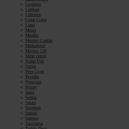
Leonora
Léttlopi
Lillemor
Long Color
Luna
Merci
Merilin
Merino Cotton
Midnatssol
Merino 120
Mille colori
Natur Uld
Parigi
Peer Gynt
Pernilla
Peruvian
Poppy
Saga
Selma
Smart
Snefnug
Spinni
Sunday
Taormina
Teddy Dear