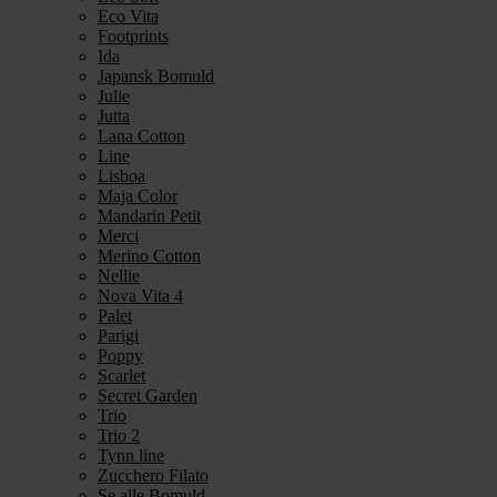
Eco Vita
Footprints
Ida
Japansk Bomuld
Julie
Jutta
Lana Cotton
Line
Lisboa
Maja Color
Mandarin Petit
Merci
Merino Cotton
Nellie
Nova Vita 4
Palet
Parigi
Poppy
Scarlet
Secret Garden
Trio
Trio 2
Tynn line
Zucchero Filato
Se alle Bomuld