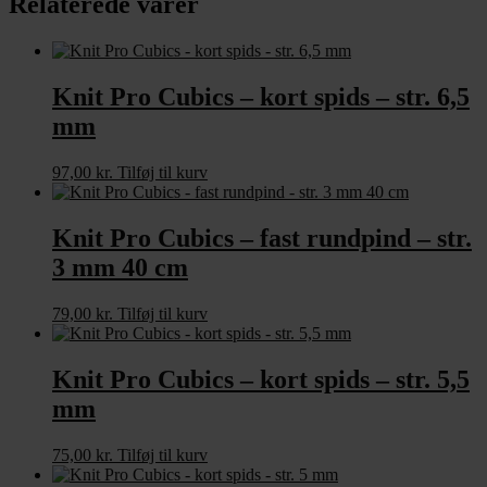
Relaterede varer
40
cm
antal
Knit Pro Cubics – kort spids – str. 6,5
mm
97,00
kr.
Tilføj til kurv
Knit Pro Cubics – fast rundpind – str.
3 mm 40 cm
79,00
kr.
Tilføj til kurv
Knit Pro Cubics – kort spids – str. 5,5
mm
75,00
kr.
Tilføj til kurv