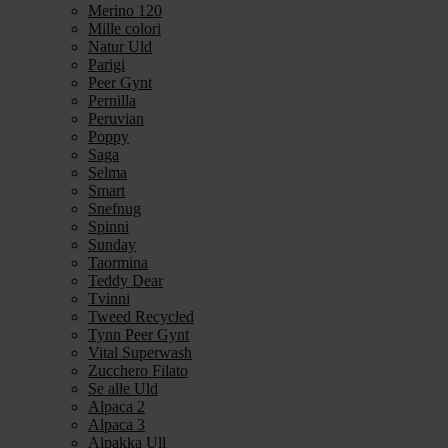
Merino 120
Mille colori
Natur Uld
Parigi
Peer Gynt
Pernilla
Peruvian
Poppy
Saga
Selma
Smart
Snefnug
Spinni
Sunday
Taormina
Teddy Dear
Tvinni
Tweed Recycled
Tynn Peer Gynt
Vital Superwash
Zucchero Filato
Se alle Uld
Alpaca 2
Alpaca 3
Alpakka Ull