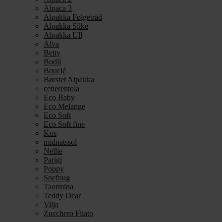
Alpaca 3
Alpakka Følgetråd
Alpakka Silke
Alpakka Ull
Alva
Betty
Bodil
Bouclé
Børstet Alpakka
cenerentola
Eco Baby
Eco Melange
Eco Soft
Eco Soft fine
Kos
midnatssol
Nellie
Parigi
Poppy
Snefnug
Taormina
Teddy Dear
Vilja
Zucchero Filato