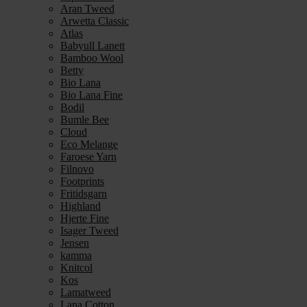
Aran Tweed
Arwetta Classic
Atlas
Babyull Lanett
Bamboo Wool
Betty
Bio Lana
Bio Lana Fine
Bodil
Bumle Bee
Cloud
Eco Melange
Faroese Yarn
Filnovo
Footprints
Fritidsgarn
Highland
Hjerte Fine
Isager Tweed
Jensen
kamma
Knitcol
Kos
Lamatweed
Lana Cotton