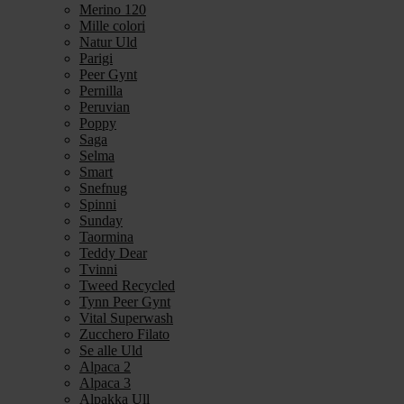
Merino 120
Mille colori
Natur Uld
Parigi
Peer Gynt
Pernilla
Peruvian
Poppy
Saga
Selma
Smart
Snefnug
Spinni
Sunday
Taormina
Teddy Dear
Tvinni
Tweed Recycled
Tynn Peer Gynt
Vital Superwash
Zucchero Filato
Se alle Uld
Alpaca 2
Alpaca 3
Alpakka Ull