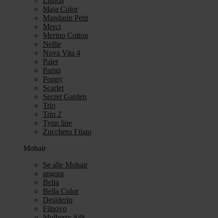
Lisboa
Maja Color
Mandarin Petit
Merci
Merino Cotton
Nellie
Nova Vita 4
Palet
Parigi
Poppy
Scarlet
Secret Garden
Trio
Trio 2
Tynn line
Zucchero Filato
Mohair
Se alle Mohair
angora
Bella
Bella Color
Desiderio
Filnovo
Mulberry Silk