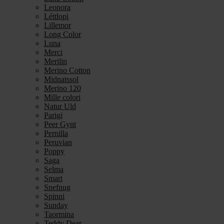
Leonora
Léttlopi
Lillemor
Long Color
Luna
Merci
Merilin
Merino Cotton
Midnatssol
Merino 120
Mille colori
Natur Uld
Parigi
Peer Gynt
Pernilla
Peruvian
Poppy
Saga
Selma
Smart
Snefnug
Spinni
Sunday
Taormina
Teddy Dear