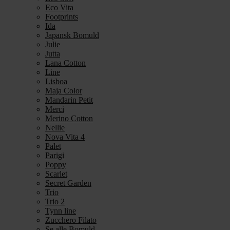
Eco Vita
Footprints
Ida
Japansk Bomuld
Julie
Jutta
Lana Cotton
Line
Lisboa
Maja Color
Mandarin Petit
Merci
Merino Cotton
Nellie
Nova Vita 4
Palet
Parigi
Poppy
Scarlet
Secret Garden
Trio
Trio 2
Tynn line
Zucchero Filato
Se alle Bomuld