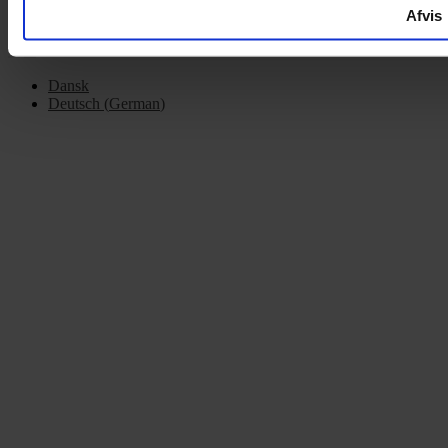
Afvis
Dansk
Deutsch
(
German
)