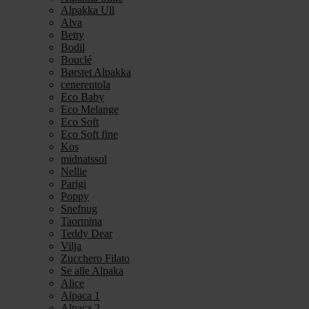
Alpakka Ull
Alva
Betty
Bodil
Bouclé
Børstet Alpakka
cenerentola
Eco Baby
Eco Melange
Eco Soft
Eco Soft fine
Kos
midnatssol
Nellie
Parigi
Poppy
Snefnug
Taormina
Teddy Dear
Vilja
Zucchero Filato
Se alle Alpaka
Alice
Alpaca 1
Alpaca 2