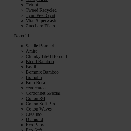
Tvinni
Tweed Recycled
Tynn Peer Gynt
Vital Superwash
Zucchero Filato
Bomuld
Se alle Bomuld
Amira
Chunky Blød Bomuld
Blend Bamboo
Bodil
Bommix Bamboo
Bomulin
Bora Bora
cenerentola
Cordonnet SPecial
Cotton 8/4
Cotton Soft Bio
Cotton Waves
Crealino
Diamond
Eco Baby
Eco Soft