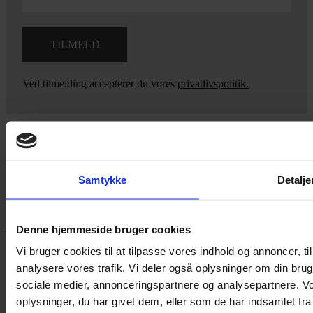
Ved tilmelding accepterer du vores
privatlivspolitik.
Yarn Every Wear
Samtykke
Detalje
Hvis du bøvler med noget eller ønsker ny inspiration, så skriv til
mig
,
eller kom forbi butikken på Vestergade 12 i Tønder. Så hjælper
jeg dig på vej.
Denne hjemmeside bruger cookies
Vestergade 12 6270, Tønder
Vi bruger cookies til at tilpasse vores indhold og annoncer, til 
60 51 96 50
analysere vores trafik. Vi deler også oplysninger om din br
post@yarneverywear.dk
sociale medier, annonceringspartnere og analysepartnere. V
CVR 43041649
oplysninger, du har givet dem, eller som de har indsamlet fra 
Facebook-f
Instagram