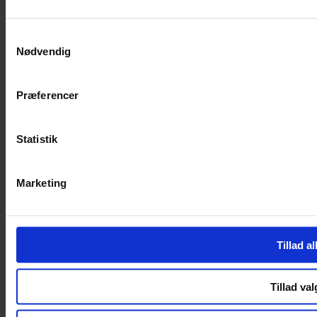
SERVICES
Samtykkevalg
Nødvendig
Handelsbetingelser
Privatlivspolitik
Cookiepolitik
Præferencer
Handelsbetingelser
Privatlivspolitik
Cookiepolitik
Statistik
OM OS
Marketing
Om Yarn Every Wear
Om Yarn Every Wear
ÅBNINGSTIDER
Tillad al
Mandag – Fredag 10:00 – 17:30
Lørdag 10:00 – 14:00
Tillad val
Copyright © 2022.
Design & hosting by Webhuset Ballum ApS