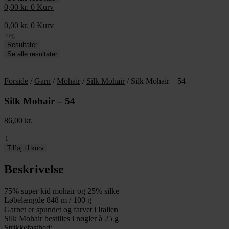
0,00
kr.
0
Kurv
0,00
kr.
0
Kurv
Search
...
Resultater
Se alle resultater
Forside
/
Garn
/
Mohair
/
Silk Mohair
/ Silk Mohair – 54
Silk Mohair – 54
86,00
kr.
Silk
Mohair
Tilføj til kurv
-
54
Beskrivelse
antal
75% super kid mohair og 25% silke
Løbelængde 848 m / 100 g
Garnet er spundet og farvet i Italien
Silk Mohair bestilles i nøgler à 25 g
Strikkefasthed: