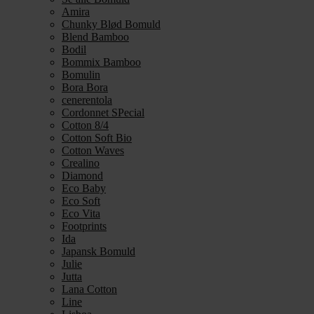
Amira
Chunky Blød Bomuld
Blend Bamboo
Bodil
Bommix Bamboo
Bomulin
Bora Bora
cenerentola
Cordonnet SPecial
Cotton 8/4
Cotton Soft Bio
Cotton Waves
Crealino
Diamond
Eco Baby
Eco Soft
Eco Vita
Footprints
Ida
Japansk Bomuld
Julie
Jutta
Lana Cotton
Line