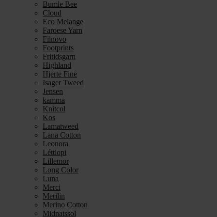
Bumle Bee
Cloud
Eco Melange
Faroese Yarn
Filnovo
Footprints
Fritidsgarn
Highland
Hjerte Fine
Isager Tweed
Jensen
kamma
Knitcol
Kos
Lamatweed
Lana Cotton
Leonora
Léttlopi
Lillemor
Long Color
Luna
Merci
Merilin
Merino Cotton
Midnatssol